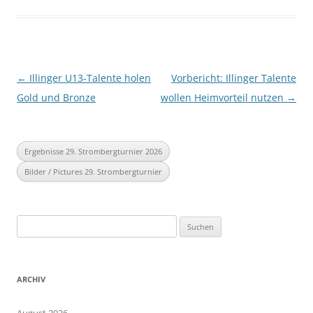
Beitragsnavigation
←
Illinger U13-Talente holen
Vorbericht: Illinger Talente
Gold und Bronze
wollen Heimvorteil nutzen
→
Ergebnisse 29. Strombergturnier 2026
Bilder / Pictures 29. Strombergturnier
Suchen
nach:
ARCHIV
August 2026