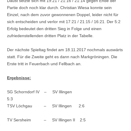
Daust setzte sich mit 19:21 / 21:16 / 21:14 gegen Ende der
Partie doch noch klar durch. Christian Wiesa konnte sein
Einzel, nach dem zuvor gewonnenen Doppel, leider nicht für
sich entscheiden und verlor mit 17:21 / 21:15 / 16:21. Der 5:2
Erfolg bedeutet den dritten Sieg in Folge und einen
zufriedenstellenden dritten Platz in der Tabelle.
Der nächste Spieltag findet am 18.11.2017 nochmals auswärts
statt. Für die Zweite geht es dann nach Markgröningen. Die
Erste tritt in Feuerbach und Fellbach an.
Ergebnisse:
SG Schorndorf IV – SV Illingen
5:3
TSV Löchgau – SV Illingen 2:6
TV Sersheim – SV Illingen II 2:5