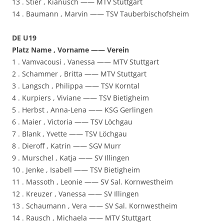
13 . Stier , Kianusch —— MTV Stuttgart
14 . Baumann , Marvin —— TSV Tauberbischofsheim
DE U19
Platz Name , Vorname —— Verein
1 . Vamvacousi , Vanessa —— MTV Stuttgart
2 . Schammer , Britta —— MTV Stuttgart
3 . Langsch , Philippa —— TSV Korntal
4 . Kurpiers , Viviane —— TSV Bietigheim
5 . Herbst , Anna-Lena —— KSG Gerlingen
6 . Maier , Victoria —— TSV Löchgau
7 . Blank , Yvette —— TSV Löchgau
8 . Dieroff , Katrin —— SGV Murr
9 . Murschel , Katja —— SV Illingen
10 . Jenke , Isabell —— TSV Bietigheim
11 . Massoth , Leonie —— SV Sal. Kornwestheim
12 . Kreuzer , Vanessa —— SV Illingen
13 . Schaumann , Vera —— SV Sal. Kornwestheim
14 . Rausch , Michaela —— MTV Stuttgart