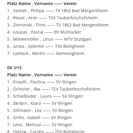
Platz Name , Vorname —— Verein
1 . Seeber , Philipp —— TV 1862 Bad Mergentheim
2 . Resas , Aron —— TSV Tauberbischofsheim
3 . Zieminski , Timo —— TV 1862 Bad Mergentheim
4 . Loupas , Pascal —— BV Mühlacker
5 . Mönkemöller , Linus —— MTV Stuttgart
6 . Gross , Valentin —— TSV Bietigheim
7 . Lorbeck , Merlin —— Gemmrigheim
DE U15
Platz Name , Vorname —— Verein
1 . Krauth , Paulina —— SV Illingen
2 . Öchsner , Ilka —— TSV Tauberbischofsheim
3 . Schießleder , Laura —— SV Illingen
4 . Skribin , Klara —— SV Illingen
5 . Dillmann , Lea —— SV Illingen
6 . Grillo , Isabell —— SV Illingen
7 . Lenz , Melissa —— SV Illingen
8 . Döring , Carolin —— TSV Bietigheim