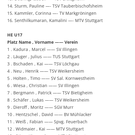
14. Sturm, Pauline —- TSV Tauberbischofsheim
15. Kammler, Corinna —- TV Markgröningen
16. Senthilkumaran, Kamalini —- MTV Stuttgart
HE U17
Platz Name , Vorname —— Verein
1 . Kadura , Marcel —— SV Illingen
2 . Läuger , Julius —— TUS Stuttgart
3 . Bschaden , Kai —— TSV Löchgau
4 . Neu , Henrik —— TSV Weikersheim
5 . Holten , Timo —— SV Sal. Kornwestheim
6 . Wiesa , Christian —— SV Illingen
7 . Bergmann , Patrick —— TSV Bietigheim
8 . Schäfer , Lukas —— TSV Weikersheim
9 . Dieroff , Moritz —— SGV Murr
10 . Hentzschel , David —— BV Mühlacker
11 . Weiß , Fabian —— Spvg. Feuerbach
12 . Widmaier , Kai —— MTV Stuttgart