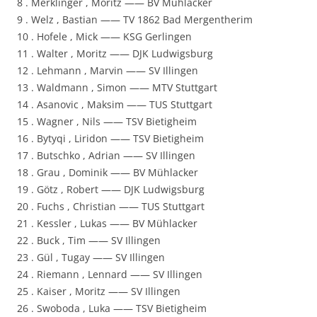
8 . Merklinger , Moritz —— BV Mühlacker
9 . Welz , Bastian —— TV 1862 Bad Mergentherim
10 . Hofele , Mick —— KSG Gerlingen
11 . Walter , Moritz —— DJK Ludwigsburg
12 . Lehmann , Marvin —— SV Illingen
13 . Waldmann , Simon —— MTV Stuttgart
14 . Asanovic , Maksim —— TUS Stuttgart
15 . Wagner , Nils —— TSV Bietigheim
16 . Bytyqi , Liridon —— TSV Bietigheim
17 . Butschko , Adrian —— SV Illingen
18 . Grau , Dominik —— BV Mühlacker
19 . Götz , Robert —— DJK Ludwigsburg
20 . Fuchs , Christian —— TUS Stuttgart
21 . Kessler , Lukas —— BV Mühlacker
22 . Buck , Tim —— SV Illingen
23 . Gül , Tugay —— SV Illingen
24 . Riemann , Lennard —— SV Illingen
25 . Kaiser , Moritz —— SV Illingen
26 . Swoboda , Luka —— TSV Bietigheim