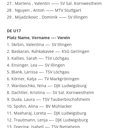
27 . Martens , Valentin —— SV Sal. Kornwestheim
28 . Nguyen , Anton —— MTV Stuttgart
29 . Mijadzikovic , Dominik —— SV Illingen
DE U17
Platz Name, Vorname —- Verein
1. Skrbin, Valentina —- SV Illingen
2. Baskaran, Rahkakavee —- KSG Gerlingen
3. Kallies, Sarah —- TSV Löchgau
4. Ensinger, Lea —- SV Illingen
5. Blank, Larissa —- TSV Löchgau
6. Körner, Katja —- TV Markgröningen
7. Wardaschko, Nina —- DJK Ludwigsburg
8. Dachtler, Kristina —- SV Sal. Kornwestheim
9. Duda, Laura —- TSV Tauberbischofsheim
10. Spohn, Alina —- BV Mühlacker
11. Maxharaj, Loreta —- DJK Ludwigsburg
12. Trautmann, Lenja —- DJK Ludwigsburg
13. Doering, Isabell —- TSV Bietigheim