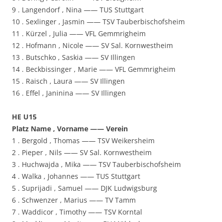
9 . Langendorf , Nina —— TUS Stuttgart
10 . Sexlinger , Jasmin —— TSV Tauberbischofsheim
11 . Kürzel , Julia —— VFL Gemmrigheim
12 . Hofmann , Nicole —— SV Sal. Kornwestheim
13 . Butschko , Saskia —— SV Illingen
14 . Beckbissinger , Marie —— VFL Gemmrigheim
15 . Raisch , Laura —— SV Illingen
16 . Effel , Janinina —— SV Illingen
HE U15
Platz Name , Vorname —— Verein
1 . Bergold , Thomas —— TSV Weikersheim
2 . Pieper , Nils —— SV Sal. Kornwestheim
3 . Huchwajda , Mika —— TSV Tauberbischofsheim
4 . Walka , Johannes —— TUS Stuttgart
5 . Suprijadi , Samuel —— DJK Ludwigsburg
6 . Schwenzer , Marius —— TV Tamm
7 . Waddicor , Timothy —— TSV Korntal