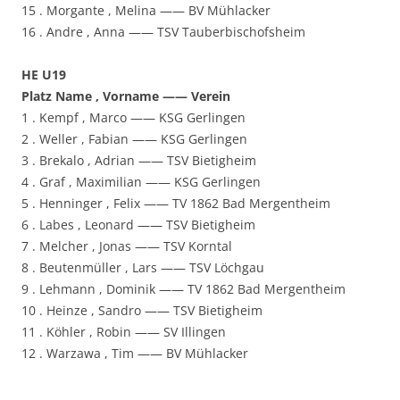
15 . Morgante , Melina —— BV Mühlacker
16 . Andre , Anna —— TSV Tauberbischofsheim
HE U19
Platz Name , Vorname —— Verein
1 . Kempf , Marco —— KSG Gerlingen
2 . Weller , Fabian —— KSG Gerlingen
3 . Brekalo , Adrian —— TSV Bietigheim
4 . Graf , Maximilian —— KSG Gerlingen
5 . Henninger , Felix —— TV 1862 Bad Mergentheim
6 . Labes , Leonard —— TSV Bietigheim
7 . Melcher , Jonas —— TSV Korntal
8 . Beutenmüller , Lars —— TSV Löchgau
9 . Lehmann , Dominik —— TV 1862 Bad Mergentheim
10 . Heinze , Sandro —— TSV Bietigheim
11 . Köhler , Robin —— SV Illingen
12 . Warzawa , Tim —— BV Mühlacker