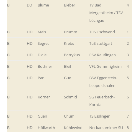
B
DD
Blume
Bieber
TV Bad
4
Mergentheim / TSV
Löchgau
B
HD
Meis
Brumm
TuS Gschwend
1
B
HD
Segret
Krebs
TuS stuttgart
2
B
HD
Didie
Potrykus
PSV Reutlingen
3
B
HD
Bothner
Bleil
VFL Gemmrigheim
4
B
HD
Pan
Guo
BSV Eggenstein-
5
Leopoldshafen
B
HD
Körner
Schmid
SG Feuerbach-
6
Korntal
B
HD
Guan
Chum
TS Esslingen
7
B
HD
Höllwarth
Kühlewind
Neckarsumlmer SU
8