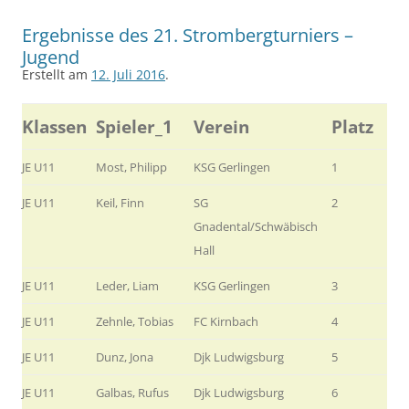
Ergebnisse des 21. Strombergturniers –
Jugend
Erstellt am
12. Juli 2016
.
Klassen
Spieler_1
Verein
Platz
JE U11
Most, Philipp
KSG Gerlingen
1
JE U11
Keil, Finn
SG
2
Gnadental/Schwäbisch
Hall
JE U11
Leder, Liam
KSG Gerlingen
3
JE U11
Zehnle, Tobias
FC Kirnbach
4
JE U11
Dunz, Jona
Djk Ludwigsburg
5
JE U11
Galbas, Rufus
Djk Ludwigsburg
6