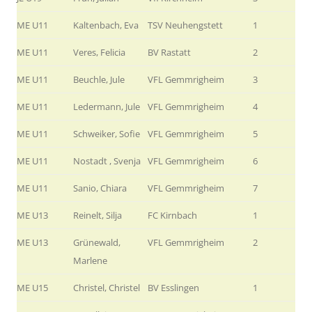
ME U11
Kaltenbach, Eva
TSV Neuhengstett
1
ME U11
Veres, Felicia
BV Rastatt
2
ME U11
Beuchle, Jule
VFL Gemmrigheim
3
ME U11
Ledermann, Jule
VFL Gemmrigheim
4
ME U11
Schweiker, Sofie
VFL Gemmrigheim
5
ME U11
Nostadt , Svenja
VFL Gemmrigheim
6
ME U11
Sanio, Chiara
VFL Gemmrigheim
7
ME U13
Reinelt, Silja
FC Kirnbach
1
ME U13
Grünewald,
VFL Gemmrigheim
2
Marlene
ME U15
Christel, Christel
BV Esslingen
1