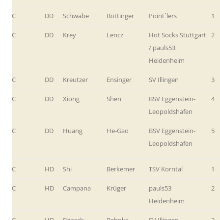
C
DD
Schwabe
Böttinger
Point´lers
1
C
DD
Krey
Lencz
Hot Socks Stuttgart
2
/ pauls53
Heidenheim
C
DD
Kreutzer
Ensinger
SV Illingen
3
C
DD
Xiong
Shen
BSV Eggenstein-
4
Leopoldshafen
C
DD
Huang
He-Gao
BSV Eggenstein-
5
Leopoldshafen
C
HD
Shi
Berkemer
TSV Korntal
1
C
HD
Campana
Krüger
pauls53
2
Heidenheim
C
HD
Bänsch
Behnke
SV Illingen
3