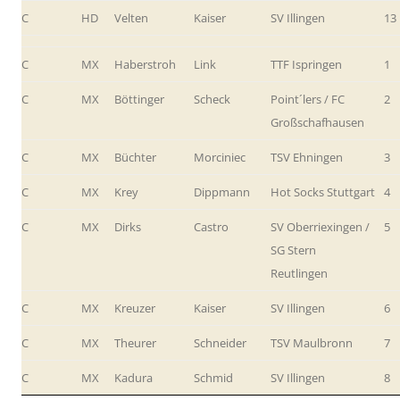
C
HD
Velten
Kaiser
SV Illingen
13
C
MX
Haberstroh
Link
TTF Ispringen
1
C
MX
Böttinger
Scheck
Point´lers / FC
2
Großschafhausen
C
MX
Büchter
Morciniec
TSV Ehningen
3
C
MX
Krey
Dippmann
Hot Socks Stuttgart
4
C
MX
Dirks
Castro
SV Oberriexingen /
5
SG Stern
Reutlingen
C
MX
Kreuzer
Kaiser
SV Illingen
6
C
MX
Theurer
Schneider
TSV Maulbronn
7
C
MX
Kadura
Schmid
SV Illingen
8