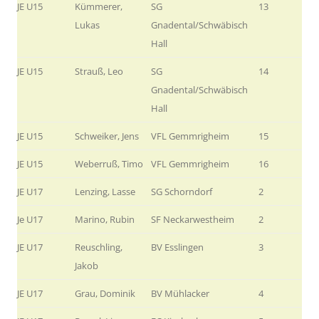
JE U15
Kümmerer,
SG
13
Lukas
Gnadental/Schwäbisch
Hall
JE U15
Strauß, Leo
SG
14
Gnadental/Schwäbisch
Hall
JE U15
Schweiker, Jens
VFL Gemmrigheim
15
JE U15
Weberruß, Timo
VFL Gemmrigheim
16
JE U17
Lenzing, Lasse
SG Schorndorf
2
Je U17
Marino, Rubin
SF Neckarwestheim
2
JE U17
Reuschling,
BV Esslingen
3
Jakob
JE U17
Grau, Dominik
BV Mühlacker
4