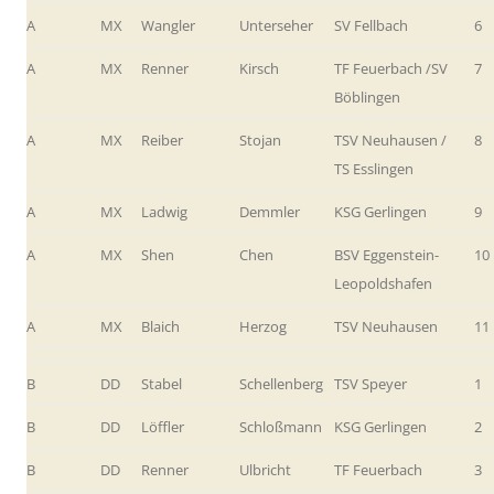
A
MX
Wangler
Unterseher
SV Fellbach
6
A
MX
Renner
Kirsch
TF Feuerbach /SV
7
Böblingen
A
MX
Reiber
Stojan
TSV Neuhausen /
8
TS Esslingen
A
MX
Ladwig
Demmler
KSG Gerlingen
9
A
MX
Shen
Chen
BSV Eggenstein-
10
Leopoldshafen
A
MX
Blaich
Herzog
TSV Neuhausen
11
B
DD
Stabel
Schellenberg
TSV Speyer
1
B
DD
Löffler
Schloßmann
KSG Gerlingen
2
B
DD
Renner
Ulbricht
TF Feuerbach
3