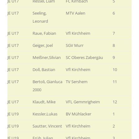
JE U17
Ressel, Liam
FC Kirnbach
5
JE U17
Seeling,
MTV Aalen
6
Leonard
JE U17
Raue, Fabian
Vfl Kirchheim
7
JE U17
Geiger, Joel
SGV Murr
8
JE U17
Meißner,Silvian
SC Oberes Zabergäu
9
JE U17
Doll, Bastian
Vfl Kirchheim
10
JE U17
Bertoli, Gianluca
TV Sershem
11
2000
JE U17
Klaudt, Mike
VFL Gemmrigheim
12
JE U19
Kessler,Lukas
BV Mühlacker
1
JE U19
Sautter, Vincent
Vfl Kirchheim
2
JE U19
Früh, Julian
Vfl Kirchheim
3