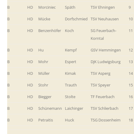
B
HD
Morciniec
Späth
TSV Ehningen
9
B
HD
Mücke
Dorfschmied
TSV Neuhausen
10
B
HD
Benzenhöfer
Koch
SG Feuerbach-
11
Korntal
B
HD
Hu
Kempf
GSV Hemmingen
12
B
HD
Mohr
Espert
DjK Ludwigsburg
13
B
HD
Müller
Kimak
TSV Asperg
14
B
HD
Stohr
Trauth
TSV Speyer
15
B
HD
Biegger
Stolte
TF Feuerbach
16
B
HD
Schünemann
Laichinger
TSV Schlierbach
17
B
HD
Petraitis
Huck
TSG Dossenheim
18