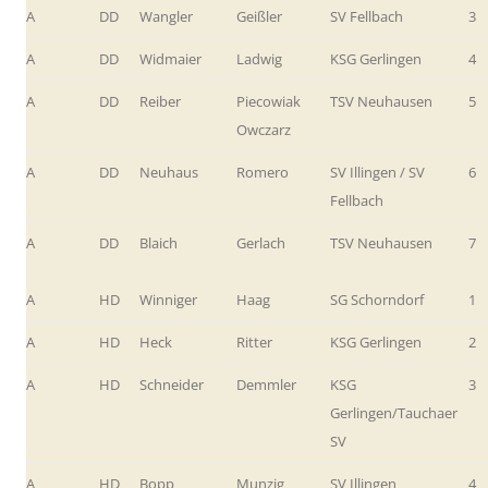
A
DD
Wangler
Geißler
SV Fellbach
3
A
DD
Widmaier
Ladwig
KSG Gerlingen
4
A
DD
Reiber
Piecowiak
TSV Neuhausen
5
Owczarz
A
DD
Neuhaus
Romero
SV Illingen / SV
6
Fellbach
A
DD
Blaich
Gerlach
TSV Neuhausen
7
A
HD
Winniger
Haag
SG Schorndorf
1
A
HD
Heck
Ritter
KSG Gerlingen
2
A
HD
Schneider
Demmler
KSG
3
Gerlingen/Tauchaer
SV
A
HD
Bopp
Munzig
SV Illingen
4