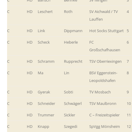
C
HD
Leschert
Roth
SV Aichwald / TV
4
Lauffen
C
HD
Link
Dippmann
Hot Socks Stuttgart
5
C
HD
Scheck
Heberle
FC
6
Großschafhausen
C
HD
Schramm
Rupprecht
TSV Oberriexingen
7
C
HD
Ma
Lin
BSV Eggenstein-
8
Leopoldshafen
C
HD
Gyerak
Sobti
TV Mosbach
9
C
HD
Schneider
Schwägerl
TSV Maulbronn
10
C
HD
Trummer
Sickler
C – Freizeitspieler
11
C
HD
Knapp
Szegedi
SpVgg Mönsheim
12