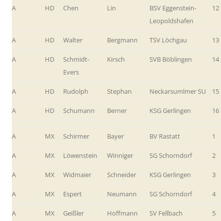
A
HD
Chen
Lin
BSV Eggenstein-
12
Leopoldshafen
A
HD
Walter
Bergmann
TSV Löchgau
13
A
HD
Schmidt-
Kirsch
SVB Böblingen
14
Evers
A
HD
Rudolph
Stephan
Neckarsumlmer SU
15
A
HD
Schumann
Berner
KSG Gerlingen
16
A
MX
Schirmer
Bayer
BV Rastatt
1
A
MX
Löwenstein
Winniger
SG Schorndorf
2
A
MX
Widmaier
Schneider
KSG Gerlingen
3
A
MX
Espert
Neumann
SG Schorndorf
4
A
MX
Geißler
Hoffmann
SV Fellbach
5