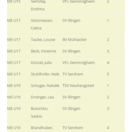
ME U15
Sertollaj,
VFL Gemmrigheim
2
Endrina
ME U17
Grimmeisen,
SV Illingen
1
Celine
ME U17
Taube, Louise
BV Mühlacker
2
ME U17
Beck, Vivienne
SV Illingen
3
ME U17
Künzel, Julia
VFL Gemmrigheim
4
ME U17
Stuhlhofer, Nele
TV Sershem
5
ME U19
Schoger, Natalie
TSV Neuhengstett
1
ME U19
Ensinger, Lea
SV Illingen
2
ME U19
Butschko,
SV Illingen
3
Saskia
ME U19
Brandhuber,
TV Sershem
4