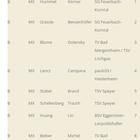
B
MX
Hummel
Körner
SG Feuerbach-
1
Korntal
B
MX
Grässle
Benzenhöfer
SG Feuerbach-
2
Korntal
B
MX
Blume
Dolensky
TV Bad
3
Mergentheim / TSV
Löchgau
B
MX
Lencz
Campana
pauls53 /
4
Heidenheim
B
MX
Stabel
Brand
TSV Speyer
5
B
MX
Schellenberg
Trauth
TSV Speyer
6
B
MX
Huang
Lin
BSV Eggenstein-
7
Leopoldshafen
B
MX
Bieber
Michel
TV Bad
8