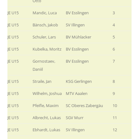
Otto
JE U15
Mandic, Luca
BV Esslingen
3
JE U15
Bänsch, Jakob
SV Illingen
4
JE U15
Schuler, Lars
BV Mühlacker
5
JE U15
Kubelka, Moritz
BV Esslingen
6
JE U15
Gornostaev,
BV Esslingen
7
Daniil
JE U15
Straile, Jan
KSG Gerlingen
8
JE U15
Wilhelm, Joshua
MTV Aaalen
9
JE U15
Pfeifle, Maxim
SC Oberes Zabergäu
10
JE U15
Albrecht, Lukas
SGV Murr
11
JE U15
Ebhardt, Lukas
SV Illingen
12