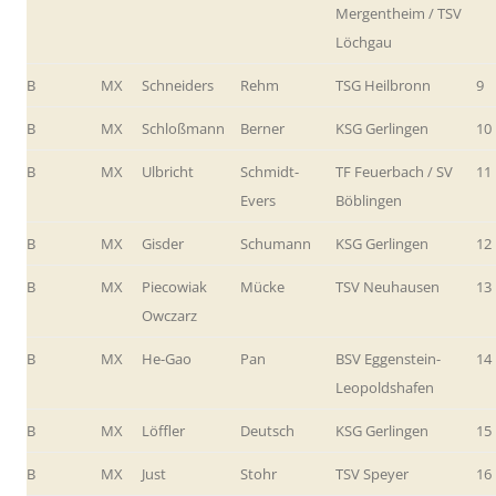
Mergentheim / TSV
Löchgau
B
MX
Schneiders
Rehm
TSG Heilbronn
9
B
MX
Schloßmann
Berner
KSG Gerlingen
10
B
MX
Ulbricht
Schmidt-
TF Feuerbach / SV
11
Evers
Böblingen
B
MX
Gisder
Schumann
KSG Gerlingen
12
B
MX
Piecowiak
Mücke
TSV Neuhausen
13
Owczarz
B
MX
He-Gao
Pan
BSV Eggenstein-
14
Leopoldshafen
B
MX
Löffler
Deutsch
KSG Gerlingen
15
B
MX
Just
Stohr
TSV Speyer
16