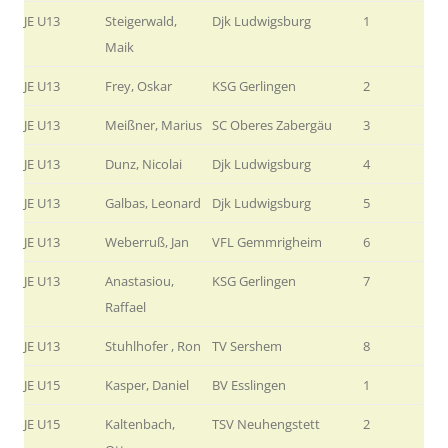
JE U13
Steigerwald,
Djk Ludwigsburg
1
Maik
JE U13
Frey, Oskar
KSG Gerlingen
2
JE U13
Meißner, Marius
SC Oberes Zabergäu
3
JE U13
Dunz, Nicolai
Djk Ludwigsburg
4
JE U13
Galbas, Leonard
Djk Ludwigsburg
5
JE U13
Weberruß, Jan
VFL Gemmrigheim
6
JE U13
Anastasiou,
KSG Gerlingen
7
Raffael
JE U13
Stuhlhofer , Ron
TV Sershem
8
JE U15
Kasper, Daniel
BV Esslingen
1
JE U15
Kaltenbach,
TSV Neuhengstett
2