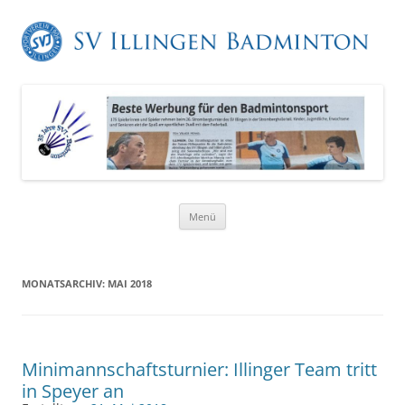
Zum
Menü
Inhalt
springen
MONATSARCHIV:
MAI 2018
Minimannschaftsturnier: Illinger Team tritt
in Speyer an