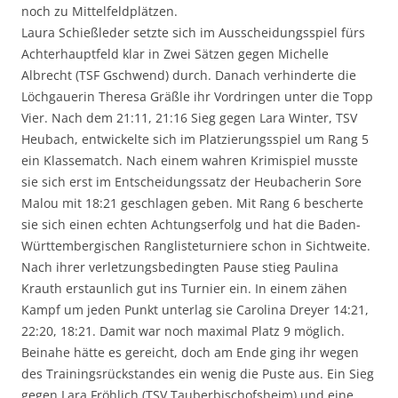
noch zu Mittelfeldplätzen.
Laura Schießleder setzte sich im Ausscheidungsspiel fürs
Achterhauptfeld klar in Zwei Sätzen gegen Michelle
Albrecht (TSF Gschwend) durch. Danach verhinderte die
Löchgauerin Theresa Gräßle ihr Vordringen unter die Topp
Vier. Nach dem 21:11, 21:16 Sieg gegen Lara Winter, TSV
Heubach, entwickelte sich im Platzierungsspiel um Rang 5
ein Klassematch. Nach einem wahren Krimispiel musste
sie sich erst im Entscheidungssatz der Heubacherin Sore
Malou mit 18:21 geschlagen geben. Mit Rang 6 bescherte
sie sich einen echten Achtungserfolg und hat die Baden-
Württembergischen Ranglisteturniere schon in Sichtweite.
Nach ihrer verletzungsbedingten Pause stieg Paulina
Krauth erstaunlich gut ins Turnier ein. In einem zähen
Kampf um jeden Punkt unterlag sie Carolina Dreyer 14:21,
22:20, 18:21. Damit war noch maximal Platz 9 möglich.
Beinahe hätte es gereicht, doch am Ende ging ihr wegen
des Trainingsrückstandes ein wenig die Puste aus. Ein Sieg
gegen Lara Fröhlich (TSV Tauberbischofsheim) und eine