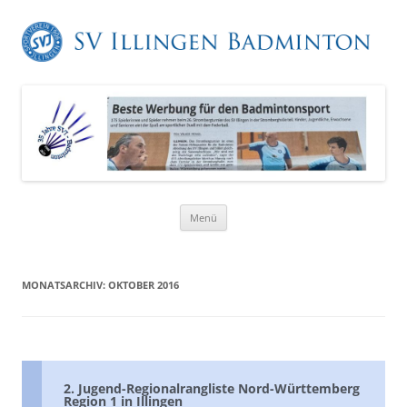
Zum
Menü
Inhalt
springen
MONATSARCHIV:
OKTOBER 2016
2. Jugend-Regionalrangliste Nord-Württemberg
Region 1 in Illingen