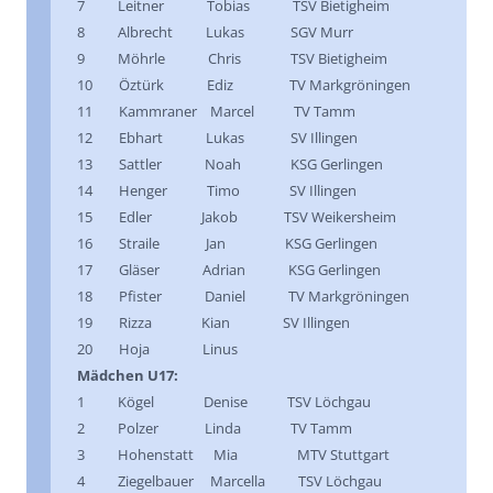
7 Leitner Tobias TSV Bietigheim
8 Albrecht Lukas SGV Murr
9 Möhrle Chris TSV Bietigheim
10 Öztürk Ediz TV Markgröningen
11 Kammraner Marcel TV Tamm
12 Ebhart Lukas SV Illingen
13 Sattler Noah KSG Gerlingen
14 Henger Timo SV Illingen
15 Edler Jakob TSV Weikersheim
16 Straile Jan KSG Gerlingen
17 Gläser Adrian KSG Gerlingen
18 Pfister Daniel TV Markgröningen
19 Rizza Kian SV Illingen
20 Hoja Linus
Mädchen U17:
1 Kögel Denise TSV Löchgau
2 Polzer Linda TV Tamm
3 Hohenstatt Mia MTV Stuttgart
4 Ziegelbauer Marcella TSV Löchgau