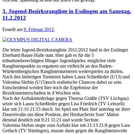
3. Jugend-Bezirksrangliste in Esslingen am Samstag,
11.2.2012
Erstellt am
9. Februar 2012
.
Die letzte Jugend-Bezirksrangliste 2011/2012 fand in der Esslinger
Eberhard-Bauer-Halle statt. Hier galt es für die 5
teilnahmeberechtigten Illinger Jugendspieler, möglichst viele
Ranglistenpunkte zu ergattern um vielleicht an den Baden-
Württembergischen Ranglistenturnieren weiterspielen zu dürfen.
Nach den bisherigen Turnieren haben Laura Schießleder (U13) und
Valentina Skrbin (U15)noch realistische Chancen dabei zu sein.
Entscheidend werden hier noch die Ergebnisse der
Bezirksmeisterschaften in 4 Wochen sein.
Nach der Auftaktniederlage gegen Theresa Gräßle (TSV Löchgau)
setzte sich Laura Schießleder gegen Lisa Friedrich (TV Leinzell)
klar mit 21:10 21:15 durch. Im Spiel um Platz fünf unterlag sie ihrer
Dauerrivalin um diese Position, der Heubacherin Sore’ Malou
diesmal deutlich mit 9:21 11:21 und wurde Sechste.
Valentina Skrbin siegte zum Auftakt klar mit 21:13 21:8 gegen Lara
Gerlach (TV Nürtingen), musste dann gegen die Ranglistenzweite