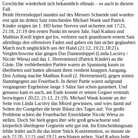
Geschichte wiederholt sich bekanntlich oftmals – so auch in diesem
Fall.
Beide Herrendoppel standen auf des Messers Schneide und wurden
erst spät im dritten Satz entschieden Michael Wank und Patrick
Kinder zeigten im 1. HD keine Nerven und sicherten mit 17:21,
21:18, 21:19 den ersten Punkt im neuen Jahr. Siad Kadura und
Matthias Knoll legten gut los, verloren nach grandiosem erstem Satz
allerdings den offensiven Faden und gaben ein fast sicher geglaubtes
Match noch unglücklich aus der Hand (21:12, 19:21,18:21).
Vergleichsweise klar gingen Das Damendoppel (Linda Lacsivy /
Nicole Wiesa) und das 1. Herreneinzel (Patrick Kinder) an die
Gäste. Die verbleibenden Partien waren an Spannung kaum zu
überbieten und hatten allesamt ihren verdient knappen Ausgang.
Den Anfang machte Matthias Knoll (2. Herreneinzel), gegen seinen
Stammgegner aus Feuerbach. In dieser Partie waren aufgrund
vergangener Ergebnisse lange 3 Sätze fast schon garantiert. Und
genauso kam es auch, am Ende konnte er seinen Gegner erstmals
bezwingen ( 20:22, 21:12, 21:19). Michael Wank konnte an der
Seite von Linda Lacsivy das Mixed gewinnen, und wies damit auf
Seiten der Gastgeber die beste Bilanz des Tages auf. Vor große
Probleme schien die Feuerbacher Einzeldame Nicole Wiesa zu
stellen. Doch Sie hielt gegen ihre sehr groß gewachsene und
körperlich überlegene Gegnerin sehr gut mit. Im Entscheidungssatz
fehlte leider auch ihr das letzte Stück Konzentration, so musste sie
sich 22:20, 12:21 und 19:21 geschlagen geben. Siad Kadura hatte