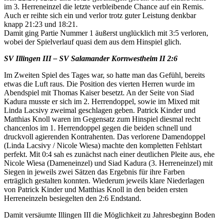
im 3. Herreneinzel die letzte verbleibende Chance auf ein Remis.
Auch er reihte sich ein und verlor trotz guter Leistung denkbar
knapp 21:23 und 18:21.
Damit ging Partie Nummer 1 äußerst unglücklich mit 3:5 verloren,
wobei der Spielverlauf quasi dem aus dem Hinspiel glich.
SV Illingen III – SV Salamander Kornwestheim II 2:6
Im Zweiten Spiel des Tages war, so hatte man das Gefühl, bereits
etwas die Luft raus. Die Position des vierten Herren wurde im
Abendspiel mit Thomas Kaiser besetzt. An der Seite von Siad
Kadura musste er sich im 2. Herrendoppel, sowie im Mixed mit
Linda Lacsivy zweimal geschlagen geben. Patrick Kinder und
Matthias Knoll waren im Gegensatz zum Hinspiel diesmal recht
chancenlos im 1. Herrendoppel gegen die beiden schnell und
druckvoll agierenden Kontrahenten. Das verlorene Damendoppel
(Linda Lacsivy / Nicole Wiesa) machte den kompletten Fehlstart
perfekt. Mit 0:4 sah es zunächst nach einer deutlichen Pleite aus, ehe
Nicole Wiesa (Dameneinzel) und Siad Kadura (3. Herreneinzel) mit
Siegen in jeweils zwei Sätzen das Ergebnis für ihre Farben
erträglich gestalten konnten. Wiederum jeweils klare Niederlagen
von Patrick Kinder und Matthias Knoll in den beiden ersten
Herreneinzeln besiegelten den 2:6 Endstand.
Damit versäumte Illingen III die Möglichkeit zu Jahresbeginn Boden