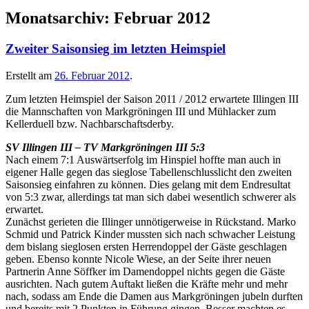
Monatsarchiv:
Februar 2012
Zweiter Saisonsieg im letzten Heimspiel
Erstellt am
26. Februar 2012
.
Zum letzten Heimspiel der Saison 2011 / 2012 erwartete Illingen III
die Mannschaften von Markgröningen III und Mühlacker zum
Kellerduell bzw. Nachbarschaftsderby.
SV Illingen III – TV Markgröningen III 5:3
Nach einem 7:1 Auswärtserfolg im Hinspiel hoffte man auch in
eigener Halle gegen das sieglose Tabellenschlusslicht den zweiten
Saisonsieg einfahren zu können. Dies gelang mit dem Endresultat
von 5:3 zwar, allerdings tat man sich dabei wesentlich schwerer als
erwartet.
Zunächst gerieten die Illinger unnötigerweise in Rückstand. Marko
Schmid und Patrick Kinder mussten sich nach schwacher Leistung
dem bislang sieglosen ersten Herrendoppel der Gäste geschlagen
geben. Ebenso konnte Nicole Wiese, an der Seite ihrer neuen
Partnerin Anne Söffker im Damendoppel nichts gegen die Gäste
ausrichten. Nach gutem Auftakt ließen die Kräfte mehr und mehr
nach, sodass am Ende die Damen aus Markgröningen jubeln durften
und bereits mit 2 Punkten in Führung gingen. Besser machten es