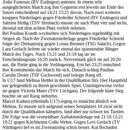
Anke Fastenau (BV Esslingen) antreten. In einem sehr
ausgeglichenen Match zog ihre Gegnerin erst jeweils am Ende des
Satzes entscheidend auf 14:21 15:21 davon. Nach zwei weiteren
knappen Niederlagen gegen Friederike Schneid (BV Esslingen) und
Sabrina Heilig (TSV Heubach) musste sie nach Platz vier und sechs,
diesmal mit dem achten Platz vorlieb nehmen.
Bei Paulina Krauth wechselten sich Niederlagen regelmäßig mit
Siegen ab. Nach der Zweisatzniederlage gegen Friederike Schneid
folgte der Dreisatzsieg gegen Loona Brenner (TSG Salach). Gegen
Lara Gerlach lieferte sie wieder einmal das spannendste Illinger
Match des Tages. Nach 15:21 und 21:18 lag sie im
Entscheidungssatz 16:20 zurück. Nervenstark glich sie auf 20:20
aus, die Partie ging in die Verlängerung. Erst bei 23:25 entschied
ihre Kontrahentin das Match für sich. Danach schlug Paulina
Carolin Dreier (TSF Gschwend) und belegte Rang elf.
In U17 fand Melissa Hettler in der Qualifikation fürs 16er Hauptfeld
nur gelegentlich zu ihrem gewohnten Spiel. Unnötigerweise verlor
sie gegen Victoria Maier (TSV Löchgau). Der folgende klare Sieg
brachte sie auf Rang siebzehn.
Marcel Kadura (ebenfalls U17) erging es zunächst ähnlich wie
Melissa. Er musste sich aufgrund seines Setzplatzes 10 zwar nicht
durch die Qualifikation kämpfen, fand aber nur schwer ins Turnier.
Die Folge war die vermeidbare Auftaktniederlage mit 21:18 12:21
19:21 gegen Kirchheims Colin Weber. Gegen Levi Gerlach (TV
Nürtingen) lief es im Zweisatzsieg schon besser. Kai Bschaden