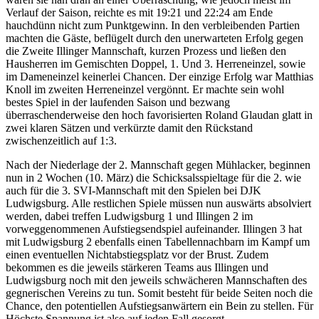
Verlauf der Saison, reichte es mit 19:21 und 22:24 am Ende
hauchdünn nicht zum Punktgewinn. In den verbleibenden Partien
machten die Gäste, beflügelt durch den unerwarteten Erfolg gegen
die Zweite Illinger Mannschaft, kurzen Prozess und ließen den
Hausherren im Gemischten Doppel, 1. Und 3. Herreneinzel, sowie
im Dameneinzel keinerlei Chancen. Der einzige Erfolg war Matthias
Knoll im zweiten Herreneinzel vergönnt. Er machte sein wohl
bestes Spiel in der laufenden Saison und bezwang
überraschenderweise den hoch favorisierten Roland Glaudan glatt in
zwei klaren Sätzen und verkürzte damit den Rückstand
zwischenzeitlich auf 1:3.
Nach der Niederlage der 2. Mannschaft gegen Mühlacker, beginnen
nun in 2 Wochen (10. März) die Schicksalsspieltage für die 2. wie
auch für die 3. SVI-Mannschaft mit den Spielen bei DJK
Ludwigsburg. Alle restlichen Spiele müssen nun auswärts absolviert
werden, dabei treffen Ludwigsburg 1 und Illingen 2 im
vorweggenommenen Aufstiegsendspiel aufeinander. Illingen 3 hat
mit Ludwigsburg 2 ebenfalls einen Tabellennachbarn im Kampf um
einen eventuellen Nichtabstiegsplatz vor der Brust. Zudem
bekommen es die jeweils stärkeren Teams aus Illingen und
Ludwigsburg noch mit den jeweils schwächeren Mannschaften des
gegnerischen Vereins zu tun. Somit besteht für beide Seiten noch die
Chance, den potentiellen Aufstiegsanwärtern ein Bein zu stellen. Für
Höchste Spannung ist also auf jeden Fall gesorgt.