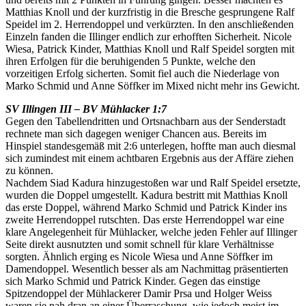
Matthias Knoll und der kurzfristig in die Bresche gesprungene Ralf
Speidel im 2. Herrendoppel und verkürzten. In den anschließenden
Einzeln fanden die Illinger endlich zur erhofften Sicherheit. Nicole
Wiesa, Patrick Kinder, Matthias Knoll und Ralf Speidel sorgten mit
ihren Erfolgen für die beruhigenden 5 Punkte, welche den
vorzeitigen Erfolg sicherten. Somit fiel auch die Niederlage von
Marko Schmid und Anne Söffker im Mixed nicht mehr ins Gewicht.
SV Illingen III – BV Mühlacker 1:7
Gegen den Tabellendritten und Ortsnachbarn aus der Senderstadt
rechnete man sich dagegen weniger Chancen aus. Bereits im
Hinspiel standesgemäß mit 2:6 unterlegen, hoffte man auch diesmal
sich zumindest mit einem achtbaren Ergebnis aus der Affäre ziehen
zu können.
Nachdem Siad Kadura hinzugestoßen war und Ralf Speidel ersetzte,
wurden die Doppel umgestellt. Kadura bestritt mit Matthias Knoll
das erste Doppel, während Marko Schmid und Patrick Kinder ins
zweite Herrendoppel rutschten. Das erste Herrendoppel war eine
klare Angelegenheit für Mühlacker, welche jeden Fehler auf Illinger
Seite direkt ausnutzten und somit schnell für klare Verhältnisse
sorgten. Ähnlich erging es Nicole Wiesa und Anne Söffker im
Damendoppel. Wesentlich besser als am Nachmittag präsentierten
sich Marko Schmid und Patrick Kinder. Gegen das einstige
Spitzendoppel der Mühlackerer Damir Prsa und Holger Weiss
waren sie nah dran an einer Überraschung, wie jedoch meist im