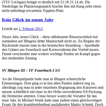
(TSV Löchgau) fertigte er deutlich mit 21:18 21.14 ab. Die
Niederlage im Platzierungsmatch brachte ihm mit Rang zehn einen
nicht unbedingt erwarteten Toppten-Platz.
Kein Glück im neuen Jahr
Erstellt am
1. Februar 2012
.
Neues Jahr, neues Glück – diese altbekannte Binsenweisheit traf
zumindest auf Illingens dritte Mannschaft nicht zu. Zu Beginn der
Rückrunde musste man in der heimischen Stromberg – Sporthalle
den Gästen aus Feuerbach und Kornwestheim den Vortritt lassen.
Damit verschenkte man weitere wichtige Punkte im Kampf gegen
den drohenden Abstieg.
SV Illingen III – TF Feuerbach I 3:5
An die Hinspielpartie hatte man in Illingen schmerzliche
Erinnerungen. Dort ging es in fast allen Partien äußerst eng zu,
allerdings zog man in jeder einzelnen Begegnung den Kürzeren und
musste schließlich mit einer in der Höhe unverdienten 0:8 Packung
die Heimreise antreten. Umso besser waren die Vorsätze für das
neue Jahr. In Michael Wank hatte man zudem einen gleichwertigen
Ersatz für den krankheitsbedingt ausfallenden Marko Schmid. Doch