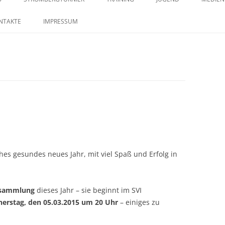
springen
29. STROMBERGTURNIER 2026
SAISON 2023 – MANNSCHAFTEN –
TRAININGSZEITEN
KONTAKTE IM JUGENDB
SAISO
NTAKTE
IMPRESSUM
BILDERSTRECKE
28. STROMBERGTURNIER 2025
27. STROMBERGTURNIER 2024
26. STROMBERGTURNIER 2023
25. STROMBERTURNIER 2022
hes gesundes neues Jahr, mit viel Spaß und Erfolg in
rsammlung
dieses Jahr – sie beginnt im SVI
erstag, den 05.03.2015 um 20 Uhr
– einiges zu