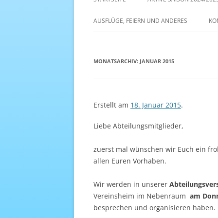
AKTIVE SAISON 2022/23
AUSFLÜGE, FEIERN UND ANDERES
KO
ANTENNE 1 – DREAM TEAM
MONATSARCHIV:
JANUAR 2015
Erstellt am
18. Januar 2015
.
Liebe Abteilungsmitglieder,
zuerst mal wünschen wir Euch ein fro
allen Euren Vorhaben.
Wir werden in unserer
Abteilungsve
Vereinsheim im Nebenraum
am Donn
besprechen und organisieren haben.