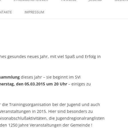
springen
29. STROMBERGTURNIER 2026
SAISON 2023 – MANNSCHAFTEN –
TRAININGSZEITEN
KONTAKTE IM JUGENDB
SAISO
NTAKTE
IMPRESSUM
BILDERSTRECKE
28. STROMBERGTURNIER 2025
27. STROMBERGTURNIER 2024
26. STROMBERGTURNIER 2023
hes gesundes neues Jahr, mit viel Spaß und Erfolg in
25. STROMBERTURNIER 2022
rsammlung
dieses Jahr – sie beginnt im SVI
erstag, den 05.03.2015 um 20 Uhr
– einiges zu
 die Trainingsorganisation bei der Jugend und auch
Veranstaltungen in 2015. Hier sind besonders zu
isonabschlußaktivitäten, die Jugendregionalranglisten
den 1250 Jahre Veranstaltungen der Gemeinde !