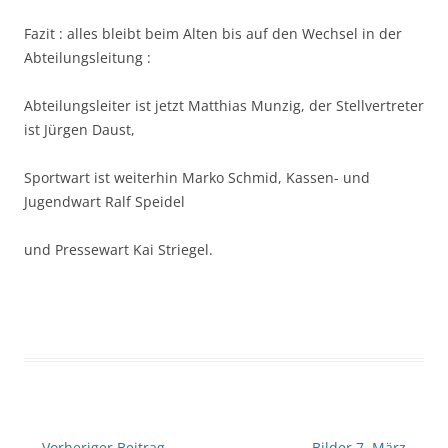
Fazit : alles bleibt beim Alten bis auf den Wechsel in der
Abteilungsleitung :
Abteilungsleiter ist jetzt Matthias Munzig, der Stellvertreter
ist Jürgen Daust,
Sportwart ist weiterhin Marko Schmid, Kassen- und
Jugendwart Ralf Speidel
und Pressewart Kai Striegel.
Beitragsnavigation
←
Vorheriger Beitrag
Bilder 7. März
→