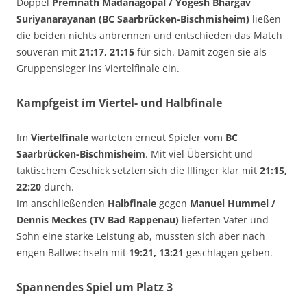
Doppel
Premnath Madanagopal / Yogesh Bhargav
Suriyanarayanan (BC Saarbrücken-Bischmisheim)
ließen
die beiden nichts anbrennen und entschieden das Match
souverän mit
21:17, 21:15
für sich. Damit zogen sie als
Gruppensieger ins Viertelfinale ein.
Kampfgeist im Viertel- und Halbfinale
Im
Viertelfinale
warteten erneut Spieler vom
BC
Saarbrücken-Bischmisheim
. Mit viel Übersicht und
taktischem Geschick setzten sich die Illinger klar mit
21:15,
22:20
durch.
Im anschließenden
Halbfinale
gegen
Manuel Hummel /
Dennis Meckes (TV Bad Rappenau)
lieferten Vater und
Sohn eine starke Leistung ab, mussten sich aber nach
engen Ballwechseln mit
19:21, 13:21
geschlagen geben.
Spannendes Spiel um Platz 3