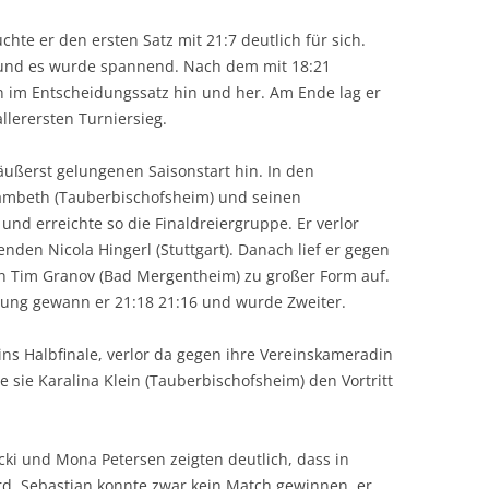
hte er den ersten Satz mit 21:7 deutlich für sich.
 und es wurde spannend. Nach dem mit 18:21
 im Entscheidungssatz hin und her. Am Ende lag er
llerersten Turniersieg.
äußerst gelungenen Saisonstart hin. In den
Sambeth (Tauberbischofsheim) und seinen
und erreichte so die Finaldreiergruppe. Er verlor
den Nicola Hingerl (Stuttgart). Danach lief er gegen
n Tim Granov (Bad Mergentheim) zu großer Form auf.
llung gewann er 21:18 21:16 und wurde Zweiter.
ns Halbfinale, verlor da gegen ihre Vereinskameradin
e sie Karalina Klein (Tauberbischofsheim) den Vortritt
icki und Mona Petersen zeigten deutlich, dass in
rd. Sebastian konnte zwar kein Match gewinnen, er