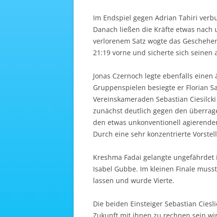
Im Endspiel gegen Adrian Tahiri verbuc
Danach ließen die Kräfte etwas nach
verlorenem Satz wogte das Geschehen
21:19 vorne und sicherte sich seinen a
Jonas Czernoch legte ebenfalls einen 
Gruppenspielen besiegte er Florian 
Vereinskameraden Sebastian Ciesilcki 
zunächst deutlich gegen den überragen
den etwas unkonventionell agierende
Durch eine sehr konzentrierte Vorste
Kreshma Fadai gelangte ungefährdet i
Isabel Gubbe. Im kleinen Finale musst
lassen und wurde Vierte.
Die beiden Einsteiger Sebastian Ciesl
Zukunft mit ihnen zu rechnen sein wi