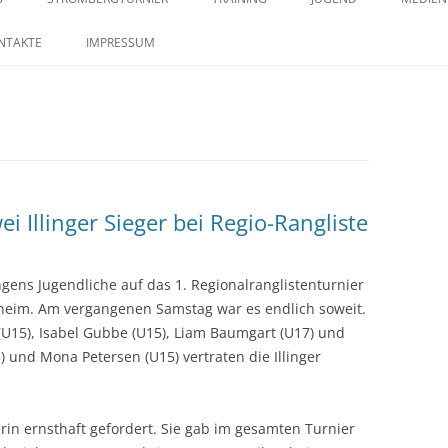
springen
29. STROMBERGTURNIER 2026
SAISON 2023 – MANNSCHAFTEN –
TRAININGSZEITEN
KONTAKTE IM JUGENDB
SAISO
NTAKTE
IMPRESSUM
BILDERSTRECKE
28. STROMBERGTURNIER 2025
27. STROMBERGTURNIER 2024
26. STROMBERGTURNIER 2023
25. STROMBERTURNIER 2022
 Illinger Sieger bei Regio-Rangliste
gens Jugendliche auf das 1. Regionalranglistenturnier
heim. Am vergangenen Samstag war es endlich soweit.
(U15), Isabel Gubbe (U15), Liam Baumgart (U17) und
) und Mona Petersen (U15) vertraten die Illinger
in ernsthaft gefordert. Sie gab im gesamten Turnier