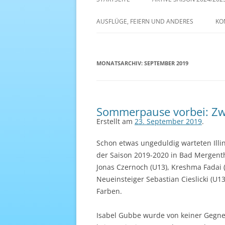
AKTIVE SAISON 2022/23
AUSFLÜGE, FEIERN UND ANDERES
KO
ANTENNE 1 – DREAM TEAM
MONATSARCHIV:
SEPTEMBER 2019
Sommerpause vorbei: Zwei
Erstellt am
23. September 2019
.
Schon etwas ungeduldig warteten Illin
der Saison 2019-2020 in Bad Mergent
Jonas Czernoch (U13), Kreshma Fadai 
Neueinsteiger Sebastian Cieslicki (U13
Farben.
Isabel Gubbe wurde von keiner Gegner