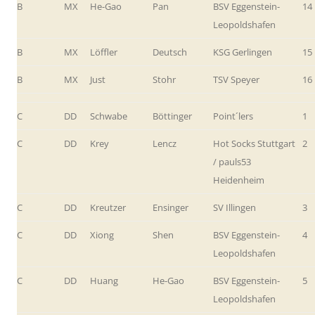
B
MX
He-Gao
Pan
BSV Eggenstein-
14
Leopoldshafen
B
MX
Löffler
Deutsch
KSG Gerlingen
15
B
MX
Just
Stohr
TSV Speyer
16
C
DD
Schwabe
Böttinger
Point´lers
1
C
DD
Krey
Lencz
Hot Socks Stuttgart
2
/ pauls53
Heidenheim
C
DD
Kreutzer
Ensinger
SV Illingen
3
C
DD
Xiong
Shen
BSV Eggenstein-
4
Leopoldshafen
C
DD
Huang
He-Gao
BSV Eggenstein-
5
Leopoldshafen