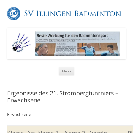
Zum
Menü
Inhalt
springen
Ergebnisse des 21. Strombergtunrniers –
Erwachsene
Erwachsene
Klasse
Art
Name 1
Name 2
Verein
Pl