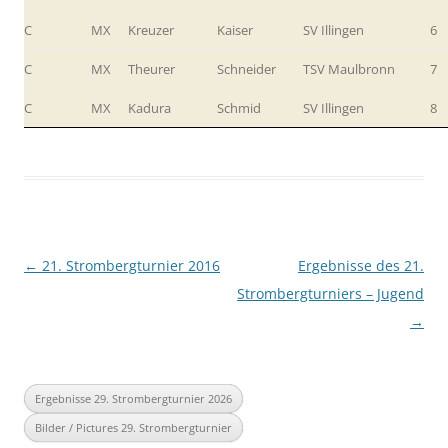
C
MX
Kreuzer
Kaiser
SV Illingen
6
C
MX
Theurer
Schneider
TSV Maulbronn
7
C
MX
Kadura
Schmid
SV Illingen
8
Beitragsnavigation
←
21. Strombergturnier 2016
Ergebnisse des 21.
Strombergturniers – Jugend
→
Ergebnisse 29. Strombergturnier 2026
Bilder / Pictures 29. Strombergturnier