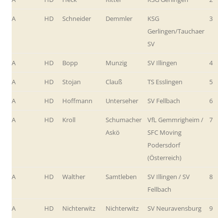
A
HD
Schneider
Demmler
KSG
3
Gerlingen/Tauchaer
SV
A
HD
Bopp
Munzig
SV Illingen
4
A
HD
Stojan
Clauß
TS Esslingen
5
A
HD
Hoffmann
Unterseher
SV Fellbach
6
A
HD
Kroll
Schumacher
VfL Gemmrigheim /
7
Askö
SFC Moving
Podersdorf
(Österreich)
A
HD
Walther
Samtleben
SV Illingen / SV
8
Fellbach
A
HD
Nichterwitz
Nichterwitz
SV Neuravensburg
9