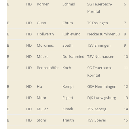
B
HD
Körner
Schmid
SG Feuerbach-
6
Korntal
B
HD
Guan
Chum
TS Esslingen
7
B
HD
Höllwarth
Kühlewind
Neckarsumlmer SU
8
B
HD
Morciniec
Späth
TSV Ehningen
9
B
HD
Mücke
Dorfschmied
TSV Neuhausen
10
B
HD
Benzenhöfer
Koch
SG Feuerbach-
11
Korntal
B
HD
Hu
Kempf
GSV Hemmingen
12
B
HD
Mohr
Espert
DjK Ludwigsburg
13
B
HD
Müller
Kimak
TSV Asperg
14
B
HD
Stohr
Trauth
TSV Speyer
15