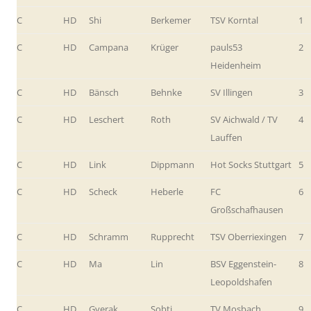
C
HD
Shi
Berkemer
TSV Korntal
1
C
HD
Campana
Krüger
pauls53
2
Heidenheim
C
HD
Bänsch
Behnke
SV Illingen
3
C
HD
Leschert
Roth
SV Aichwald / TV
4
Lauffen
C
HD
Link
Dippmann
Hot Socks Stuttgart
5
C
HD
Scheck
Heberle
FC
6
Großschafhausen
C
HD
Schramm
Rupprecht
TSV Oberriexingen
7
C
HD
Ma
Lin
BSV Eggenstein-
8
Leopoldshafen
C
HD
Gyerak
Sobti
TV Mosbach
9