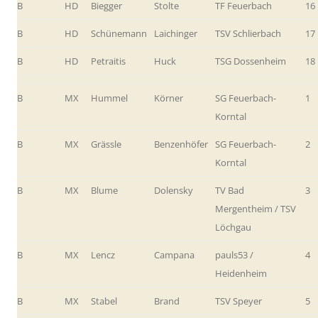
B
HD
Biegger
Stolte
TF Feuerbach
16
B
HD
Schünemann
Laichinger
TSV Schlierbach
17
B
HD
Petraitis
Huck
TSG Dossenheim
18
B
MX
Hummel
Körner
SG Feuerbach-
1
Korntal
B
MX
Grässle
Benzenhöfer
SG Feuerbach-
2
Korntal
B
MX
Blume
Dolensky
TV Bad
3
Mergentheim / TSV
Löchgau
B
MX
Lencz
Campana
pauls53 /
4
Heidenheim
B
MX
Stabel
Brand
TSV Speyer
5