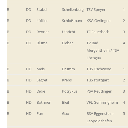
B
DD
Stabel
Schellenberg
TSV Speyer
1
B
DD
Löffler
Schloßmann
KSG Gerlingen
2
B
DD
Renner
Ulbricht
TF Feuerbach
3
B
DD
Blume
Bieber
TV Bad
4
Mergentheim / TSV
Löchgau
B
HD
Meis
Brumm
TuS Gschwend
1
B
HD
Segret
Krebs
TuS stuttgart
2
B
HD
Didie
Potrykus
PSV Reutlingen
3
B
HD
Bothner
Bleil
VFL Gemmrigheim
4
B
HD
Pan
Guo
BSV Eggenstein-
5
Leopoldshafen