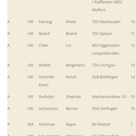
/ Raiffeisen UBSC
Wolfurt
A
HD
Herzog
Maier
TSV Neuhausen
10
A
HD
Brand
Brand
TSV Speyer
11
A
HD
Chen
Lin
BSV Eggenstein-
12
Leopoldshafen
A
HD
Walter
Bergmann
TSV Löchgau
13
A
HD
Schmidt-
Kirsch
SVB Böblingen
14
Evers
A
HD
Rudolph
Stephan
Neckarsumlmer SU
15
A
HD
Schumann
Berner
KSG Gerlingen
16
A
MX
Schirmer
Bayer
BV Rastatt
1
A
MX
Löwenstein
Winniger
SG Schorndorf
2