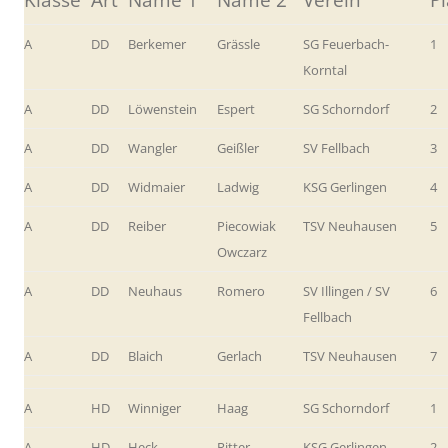
A
DD
Berkemer
Grässle
SG Feuerbach-
1
Korntal
A
DD
Löwenstein
Espert
SG Schorndorf
2
A
DD
Wangler
Geißler
SV Fellbach
3
A
DD
Widmaier
Ladwig
KSG Gerlingen
4
A
DD
Reiber
Piecowiak
TSV Neuhausen
5
Owczarz
A
DD
Neuhaus
Romero
SV Illingen / SV
6
Fellbach
A
DD
Blaich
Gerlach
TSV Neuhausen
7
A
HD
Winniger
Haag
SG Schorndorf
1
A
HD
Heck
Ritter
KSG Gerlingen
2