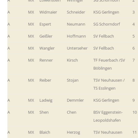
A
MX
Widmaier
Schneider
KSG Gerlingen
3
A
MX
Espert
Neumann
SG Schorndorf
4
A
MX
Geißler
Hoffmann
SV Fellbach
5
A
MX
Wangler
Unterseher
SV Fellbach
6
A
MX
Renner
Kirsch
TF Feuerbach /SV
7
Böblingen
A
MX
Reiber
Stojan
TSV Neuhausen /
8
TS Esslingen
A
MX
Ladwig
Demmler
KSG Gerlingen
9
A
MX
Shen
Chen
BSV Eggenstein-
10
Leopoldshafen
A
MX
Blaich
Herzog
TSV Neuhausen
11