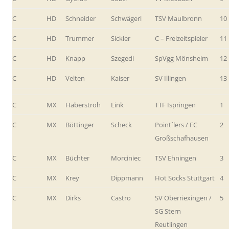
C
HD
Schneider
Schwägerl
TSV Maulbronn
10
C
HD
Trummer
Sickler
C – Freizeitspieler
11
C
HD
Knapp
Szegedi
SpVgg Mönsheim
12
C
HD
Velten
Kaiser
SV Illingen
13
C
MX
Haberstroh
Link
TTF Ispringen
1
C
MX
Böttinger
Scheck
Point´lers / FC
2
Großschafhausen
C
MX
Büchter
Morciniec
TSV Ehningen
3
C
MX
Krey
Dippmann
Hot Socks Stuttgart
4
C
MX
Dirks
Castro
SV Oberriexingen /
5
SG Stern
Reutlingen