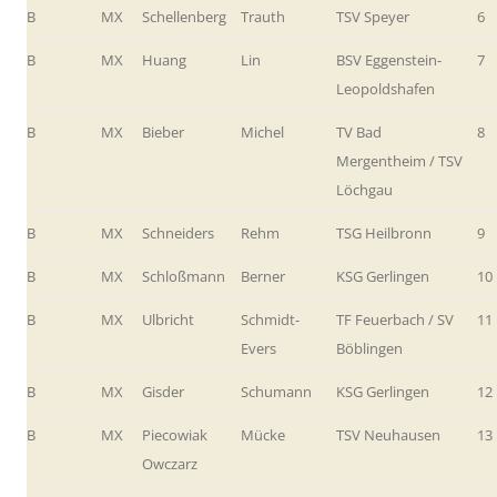
B
MX
Schellenberg
Trauth
TSV Speyer
6
B
MX
Huang
Lin
BSV Eggenstein-
7
Leopoldshafen
B
MX
Bieber
Michel
TV Bad
8
Mergentheim / TSV
Löchgau
B
MX
Schneiders
Rehm
TSG Heilbronn
9
B
MX
Schloßmann
Berner
KSG Gerlingen
10
B
MX
Ulbricht
Schmidt-
TF Feuerbach / SV
11
Evers
Böblingen
B
MX
Gisder
Schumann
KSG Gerlingen
12
B
MX
Piecowiak
Mücke
TSV Neuhausen
13
Owczarz