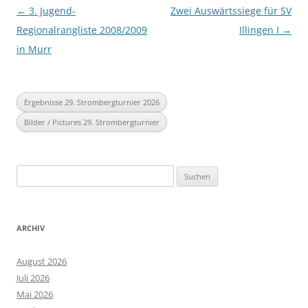
Beitragsnavigation
←
3. Jugend-
Zwei Auswärtssiege für SV
Regionalrangliste 2008/2009
Illingen I
→
in Murr
Ergebnisse 29. Strombergturnier 2026
Bilder / Pictures 29. Strombergturnier
Suchen
nach:
ARCHIV
August 2026
Juli 2026
Mai 2026