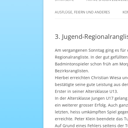
AKTIVE SAISON 2022/23
AUSFLÜGE, FEIERN UND ANDERES
KO
ANTENNE 1 – DREAM TEAM
3. Jugend-Regionalrangl
Am vergangenen Sonntag ging es für d
Regionalrangliste. In der gut gefüllt
Badmintonspieler schon früh am Morge
Bezirksranglisten.
Hierbei erreichten Christian Wiesa un
bestätigte seine gute Leistung aus d
Erster in seiner Altersklasse U13.
In der Altersklasse Jungen U17 gelan
ein weiterer grosser Erfolg. Auch ganz 
letzten, heiss umkämpften Spiel gege
erreichte. Peter Klein beendete das Tu
Auf Grund eines Fehlers seitens der T