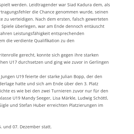
espielt werden. Leidtragender war Siad Kadura dem, als
bertragungsfehler die Chance genommen wurde, seinen
te zu verteidigen. Nach dem ersten, falsch gewerteten
n Spiele überlegen, war am Ende dennoch entäuscht
 wahren Leistungsfähigkeit entsprechenden
em die verdiente Qualifikation zu den
itenrolle gerecht, konnte sich gegen ihre starken
chen U17 durchsetzen und ging wie zuvor in Gerlingen
 Jungen U19 feierte der starke Julian Bopp, der den
erlage hatte und sich am Ende über den 3. Platz
chte es wie bei den zwei Turnieren zuvor nur für den
erklasse U19 Mandy Seeger, Lisa Märkle, Ludwig Schöttl,
r Sigle und Stefan Huber erreichten Platzierungen im
6. und 07. Dezember statt.