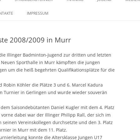
springen
29. STROMBERGTURNIER 2026
SAISON 2023 – MANNSCHAFTEN –
TRAININGSZEITEN
KONTAKTE IM JUGENDB
SAISO
NTAKTE
IMPRESSUM
BILDERSTRECKE
28. STROMBERGTURNIER 2025
iste 2008/2009 in Murr
27. STROMBERGTURNIER 2024
26. STROMBERGTURNIER 2023
ie Illinger Badminton-Jugend zur dritten und letzten
en Neuen Sporthalle in Murr kämpften die jungen
25. STROMBERTURNIER 2022
n um die heiß begehrten Qualifikationsplätze für die
d Robin Köhler die Plätze 3 und 6. Marcel Kadura
em Turnier in Gerlingen und wurde wieder souverän
g dem Saisondebütanten Daniel Kugler mit dem 4. Platz
vorne dabei war der Illinger Philipp Rall, der sich im
n seinen Vereinskollegen durchsetzte und den 3. Platz
rnier in Murr mit dem 11. Platz.
urnierleitung konnte die Altersklasse Jungen U17