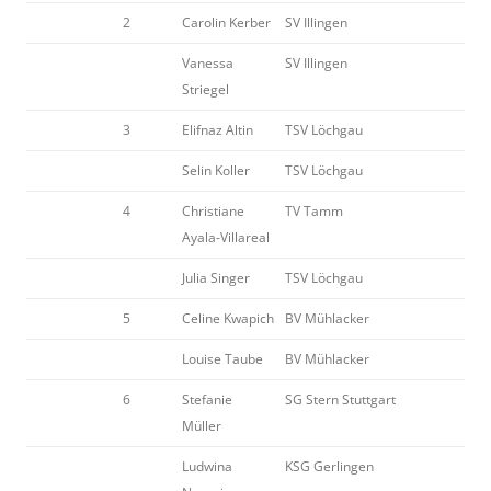
2
Carolin Kerber
SV Illingen
Vanessa
SV Illingen
Striegel
3
Elifnaz Altin
TSV Löchgau
Selin Koller
TSV Löchgau
4
Christiane
TV Tamm
Ayala-Villareal
Julia Singer
TSV Löchgau
5
Celine Kwapich
BV Mühlacker
Louise Taube
BV Mühlacker
6
Stefanie
SG Stern Stuttgart
Müller
Ludwina
KSG Gerlingen