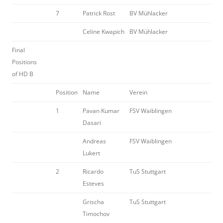
7
Patrick Rost
BV Mühlacker
Celine Kwapich
BV Mühlacker
Final
Positions
of HD B
Position
Name
Verein
1
Pavan Kumar
FSV Waiblingen
Dasari
Andreas
FSV Waiblingen
Lukert
2
Ricardo
TuS Stuttgart
Esteves
Grischa
TuS Stuttgart
Timochov