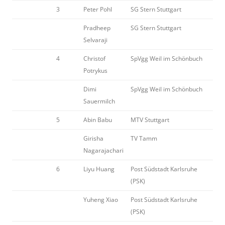
3
Peter Pohl
SG Stern Stuttgart
Pradheep
SG Stern Stuttgart
Selvaraji
4
Christof
SpVgg Weil im Schönbuch
Potrykus
Dimi
SpVgg Weil im Schönbuch
Sauermilch
5
Abin Babu
MTV Stuttgart
Girisha
TV Tamm
Nagarajachari
6
Liyu Huang
Post Südstadt Karlsruhe
(PSK)
Yuheng Xiao
Post Südstadt Karlsruhe
(PSK)