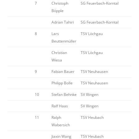
7
Christoph
SG Feuerbach-Korntal
Böpple
Adrian Tahiri
SG Feuerbach-Korntal
8
Lars
TSV Löchgau
Beuttenmüller
Christian
TSV Löchgau
Wiesa
9
Fabian Bauer
TSV Neuhausen
Philipp Bolle
TSV Neuhausen
10
Stefan Behnke
SV Illingen
Ralf Haas
SV Illingen
11
Ralph
TSV Heubach
Wabersich
Jiaxin Wang
TSV Heubach