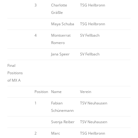
3
Charlotte
TSG Heilbronn
Gräßle
Maya Schuba
TSG Heilbronn
4
Montserrat
SV Fellbach
Romero
Jana Speer
SV Fellbach
Final
Positions
of MX A
Position
Name
Verein
1
Fabian
TSV Neuhausen
Schünemann
Svenja Reiber
TSV Neuhausen
2
Marc
TSG Heilbronn