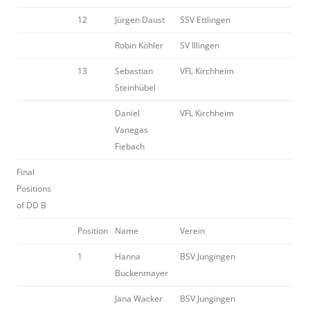
12
Jürgen Daust
SSV Ettlingen
Robin Köhler
SV Illingen
13
Sebastian
VFL Kirchheim
Steinhübel
Daniel
VFL Kirchheim
Vanegas
Fiebach
Final
Positions
of DD B
Position
Name
Verein
1
Hanna
BSV Jungingen
Buckenmayer
Jana Wacker
BSV Jungingen