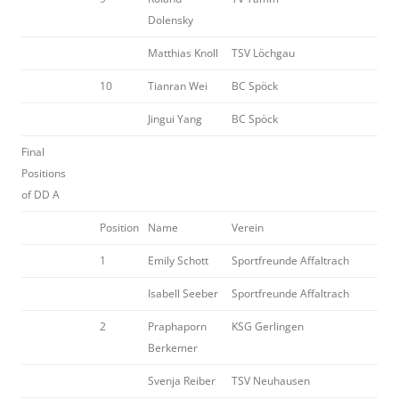
Dolensky
Matthias Knoll
TSV Löchgau
10
Tianran Wei
BC Spöck
Jingui Yang
BC Spöck
Final
Positions
of DD A
Position
Name
Verein
1
Emily Schott
Sportfreunde Affaltrach
Isabell Seeber
Sportfreunde Affaltrach
2
Praphaporn
KSG Gerlingen
Berkemer
Svenja Reiber
TSV Neuhausen