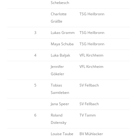
Schebesch
Charlotte
TSG Heilbronn
Gräßle
3
Lukas Gramm
TSG Heilbronn
Maya Schuba
TSG Heilbronn
4
Luka Baljak
VFL Kirchheim
Jennifer
VFL Kirchheim
Gökeler
5
Tobias
SV Fellbach
Samtleben
Jana Speer
SV Fellbach
6
Roland
TV Tamm
Dolensky
Louise Taube
BV Mühlacker