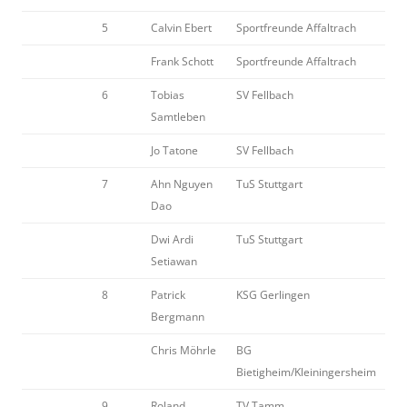
5
Calvin Ebert
Sportfreunde Affaltrach
Frank Schott
Sportfreunde Affaltrach
6
Tobias
SV Fellbach
Samtleben
Jo Tatone
SV Fellbach
7
Ahn Nguyen
TuS Stuttgart
Dao
Dwi Ardi
TuS Stuttgart
Setiawan
8
Patrick
KSG Gerlingen
Bergmann
Chris Möhrle
BG
Bietigheim/Kleiningersheim
9
Roland
TV Tamm