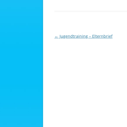
Beitragsnavigation
←
Jugendtraining – Elternbrief