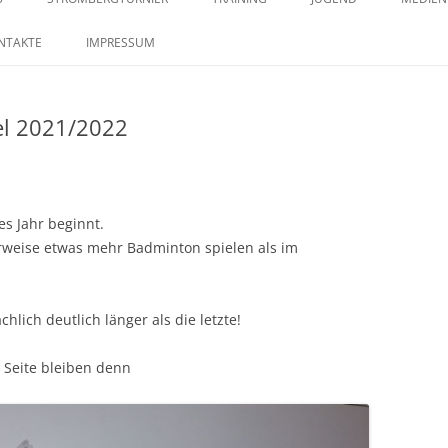
springen
29. STROMBERGTURNIER 2026
SAISON 2023 – MANNSCHAFTEN –
TRAININGSZEITEN
KONTAKTE IM JUGENDB
SAISO
NTAKTE
IMPRESSUM
BILDERSTRECKE
28. STROMBERGTURNIER 2025
l 2021/2022
27. STROMBERGTURNIER 2024
26. STROMBERGTURNIER 2023
25. STROMBERTURNIER 2022
es Jahr beginnt.
erweise etwas mehr Badminton spielen als im
hlich deutlich länger als die letzte!
n Seite bleiben denn