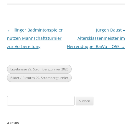
Beitragsnavigation
←
Illinger Badmintonspieler
Jürgen Daust –
nutzen Mannschaftsturnier
Altersklassenmeister im
zur Vorbereitung
Herrendoppel BaWü – O55
→
Ergebnisse 29. Strombergturnier 2026
Bilder / Pictures 29. Strombergturnier
Suchen
nach:
ARCHIV