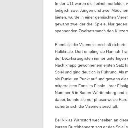
In der U11 waren die Teilnehmerfelder, w
lediglich zwei Jungen und zwei Mädchen 
bieten, wurde in einer gemischten Viere
gewann zwei der drei Spiele. Nur gegen
spannenden Zweisatzmatch den Kürzere
Ebenfalls die Vizemeisterschaft sicherte
Halbfinale. Dort empfing sie Hannah Tra
der Bezirksranglisten immer unterlegen 
Nach knapp gewonnenem ersten Satz kam
Spiel und ging deutlich in Führung. Al
sie Punkt um Punkt auf und gewann dies
mitgereisten Fans im Finale. Ihrer Fina
Nummer 5 in Baden-Württemberg und im
dabei, konnte sie nur phasenweise Paroli
sicherte sich die Vizemeisterschaft.
Bei Niklas Warnstorf wechselten an die
kurzen Durchhängern zog er das Spiel er