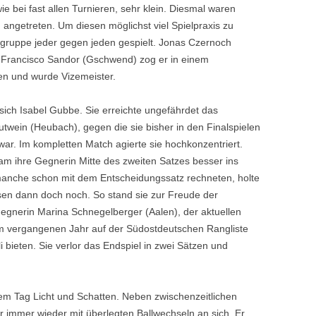
ie bei fast allen Turnieren, sehr klein. Diesmal waren
angetreten. Um diesen möglichst viel Spielpraxis zu
rgruppe jeder gegen jeden gespielt. Jonas Czernoch
 Francisco Sandor (Gschwend) zog er in einem
n und wurde Vizemeister.
 sich Isabel Gubbe. Sie erreichte ungefährdet das
utwein (Heubach), gegen die sie bisher in den Finalspielen
war. Im kompletten Match agierte sie hochkonzentriert.
 ihre Gegnerin Mitte des zweiten Satzes besser ins
s manche schon mit dem Entscheidungssatz rechneten, holte
en dann doch noch. So stand sie zur Freude der
lgegnerin Marina Schnegelberger (Aalen), der aktuellen
 vergangenen Jahr auf der Südostdeutschen Rangliste
 bieten. Sie verlor das Endspiel in zwei Sätzen und
sem Tag Licht und Schatten. Neben zwischenzeitlichen
 immer wieder mit überlegten Ballwechseln an sich. Er