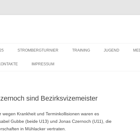
Zum
Inhalt
25
STROMBERGTURNIER
TRAINING
JUGEND
ME
springen
29. STROMBERGTURNIER 2026
SAISON 2023 – MANNSCHAFTEN –
TRAININGSZEITEN
KONTAKTE IM JUG
S
KONTAKTE
IMPRESSUM
BILDERSTRECKE
28. STROMBERGTURNIER 2025
27. STROMBERGTURNIER 2024
zernoch sind Bezirksvizemeister
26. STROMBERGTURNIER 2023
 wegen Krankheit und Terminkollisionen waren es
25. STROMBERTURNIER 2022
 Isabel Gubbe (beide U13) und Jonas Czernoch (U11), die
erschaften in Mühlacker vertraten.