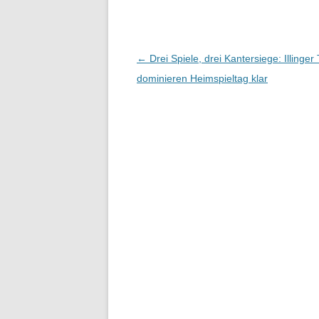
Beitragsnavigation
←
Drei Spiele, drei Kantersiege: Illinge
dominieren Heimspieltag klar