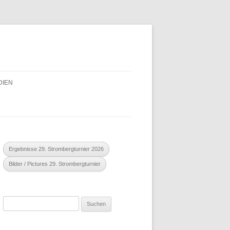
DIEN
ENDBEREICH
AISONHEFT
Ergebnisse 29. Strombergturnier 2026
Bilder / Pictures 29. Strombergturnier
Suchen
nach: