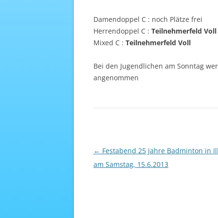
Damendoppel C : noch Plätze frei
Herrendoppel C :
Teilnehmerfeld Voll
Mixed C :
Teilnehmerfeld Voll
Bei den Jugendlichen am Sonntag wer
angenommen
Beitragsnavigation
←
Festabend 25 Jahre Badminton in Il
am Samstag, 15.6.2013