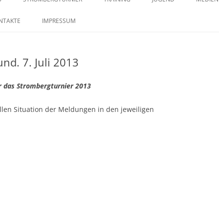
springen
29. STROMBERGTURNIER 2026
SAISON 2023 – MANNSCHAFTEN –
TRAININGSZEITEN
KONTAKTE IM JUGENDB
SAISO
NTAKTE
IMPRESSUM
BILDERSTRECKE
28. STROMBERGTURNIER 2025
nd. 7. Juli 2013
27. STROMBERGTURNIER 2024
26. STROMBERGTURNIER 2023
r das Strombergturnier 2013
25. STROMBERTURNIER 2022
llen Situation der Meldungen in den jeweiligen