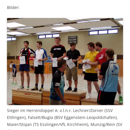
Bilder:
Sieger im Herrendoppel A: v.l.n.r. Lechner/Zorner (SSV
Ettlingen), Falsett/Bugla (BSV Eggenstein-Leopoldshafen),
Maier/Stojan (TS Esslingen/VfL Kirchheim), Munzig/Rein (SV