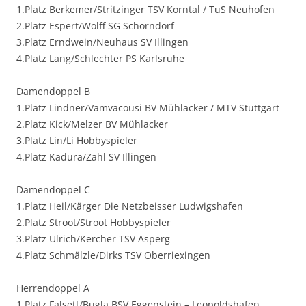
1.Platz Berkemer/Stritzinger TSV Korntal / TuS Neuhofen
2.Platz Espert/Wolff SG Schorndorf
3.Platz Erndwein/Neuhaus SV Illingen
4.Platz Lang/Schlechter PS Karlsruhe
Damendoppel B
1.Platz Lindner/Vamvacousi BV Mühlacker / MTV Stuttgart
2.Platz Kick/Melzer BV Mühlacker
3.Platz Lin/Li Hobbyspieler
4.Platz Kadura/Zahl SV Illingen
Damendoppel C
1.Platz Heil/Kärger Die Netzbeisser Ludwigshafen
2.Platz Stroot/Stroot Hobbyspieler
3.Platz Ulrich/Kercher TSV Asperg
4.Platz Schmälzle/Dirks TSV Oberriexingen
Herrendoppel A
1.Platz Falsett/Bugla BSV Eggenstein – Leopoldshafen