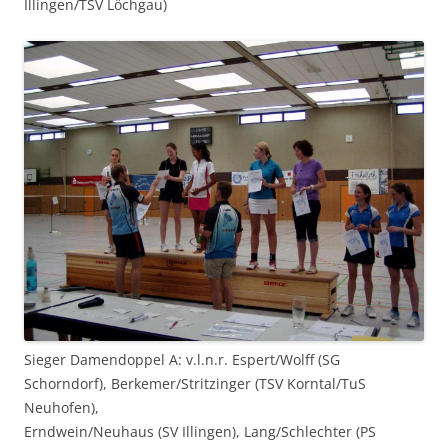
Illingen/TSV Löchgau)
Sieger Damendoppel A: v.l.n.r. Espert/Wolff (SG
Schorndorf), Berkemer/Stritzinger (TSV Korntal/TuS
Neuhofen),
Erndwein/Neuhaus (SV Illingen), Lang/Schlechter (PS