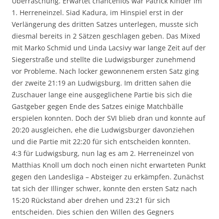
Überraschung. Erwartet chancenlos war Patrick Kinder im
1. Herreneinzel. Siad Kadura, im Hinspiel erst in der
Verlängerung des dritten Satzes unterlegen, musste sich
diesmal bereits in 2 Sätzen geschlagen geben. Das Mixed
mit Marko Schmid und Linda Lacsivy war lange Zeit auf der
Siegerstraße und stellte die Ludwigsburger zunehmend
vor Probleme. Nach locker gewonnenem ersten Satz ging
der zweite 21:19 an Ludwigsburg. Im dritten sahen die
Zuschauer lange eine ausgeglichene Partie bis sich die
Gastgeber gegen Ende des Satzes einige Matchbälle
erspielen konnten. Doch der SVI blieb dran und konnte auf
20:20 ausgleichen, ehe die Ludwigsburger davonziehen
und die Partie mit 22:20 für sich entscheiden konnten.
4:3 für Ludwigsburg, nun lag es am 2. Herreneinzel von
Matthias Knoll um doch noch einen nicht erwarteten Punkt
gegen den Landesliga – Absteiger zu erkämpfen. Zunächst
tat sich der Illinger schwer, konnte den ersten Satz nach
15:20 Rückstand aber drehen und 23:21 für sich
entscheiden. Dies schien den Willen des Gegners