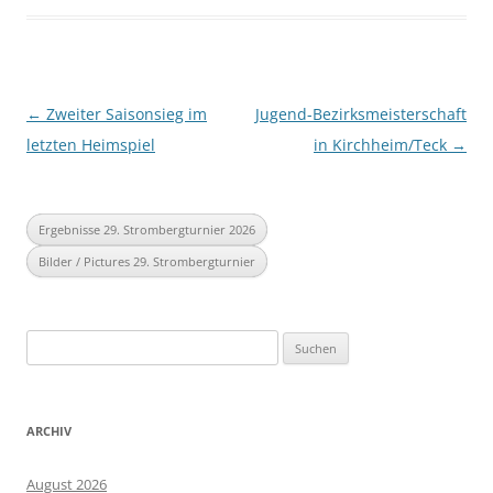
Beitragsnavigation
←
Zweiter Saisonsieg im
Jugend-Bezirksmeisterschaft
letzten Heimspiel
in Kirchheim/Teck
→
Ergebnisse 29. Strombergturnier 2026
Bilder / Pictures 29. Strombergturnier
Suchen
nach:
ARCHIV
August 2026