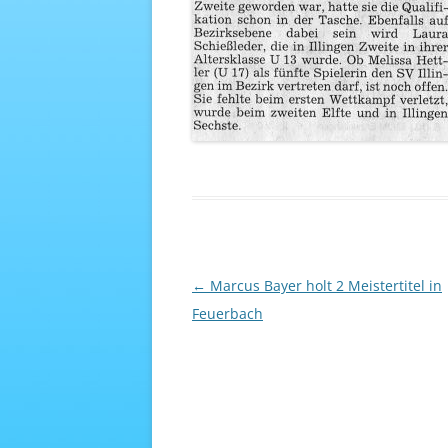
Beitragsnavigation
←
Marcus Bayer holt 2 Meistertitel in
Feuerbach