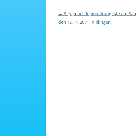
Beitragsnavigation
←
3. Jugend-Regionalrangliste am Sa
den 19.11.2011 in Illingen