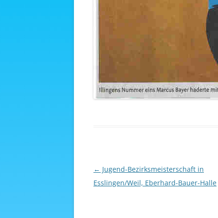
Beitragsnavigation
←
Jugend-Bezirksmeisterschaft in
Esslingen/Weil, Eberhard-Bauer-Halle