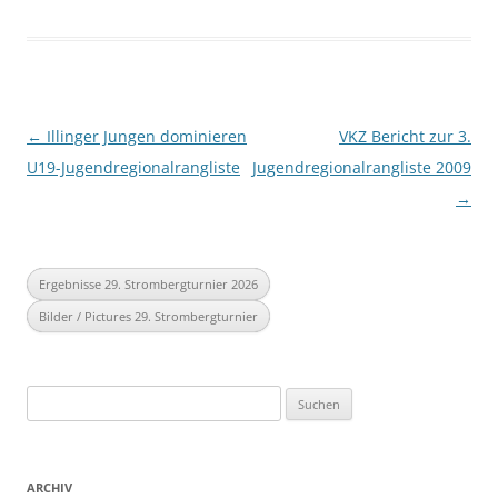
Beitragsnavigation
←
Illinger Jungen dominieren
VKZ Bericht zur 3.
U19-Jugendregionalrangliste
Jugendregionalrangliste 2009
→
Ergebnisse 29. Strombergturnier 2026
Bilder / Pictures 29. Strombergturnier
Suchen
nach:
ARCHIV