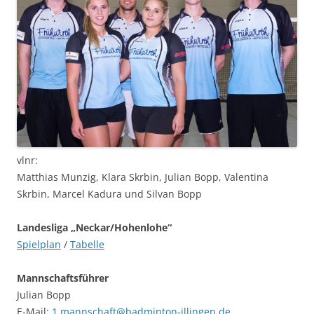
vlnr:
Matthias Munzig, Klara Skrbin, Julian Bopp, Valentina
Skrbin, Marcel Kadura und Silvan Bopp
Landesliga „Neckar/Hohenlohe“
Spielplan
/
Tabelle
Mannschaftsführer
Julian Bopp
E-Mail:
1.mannschaft@badminton-illingen.de