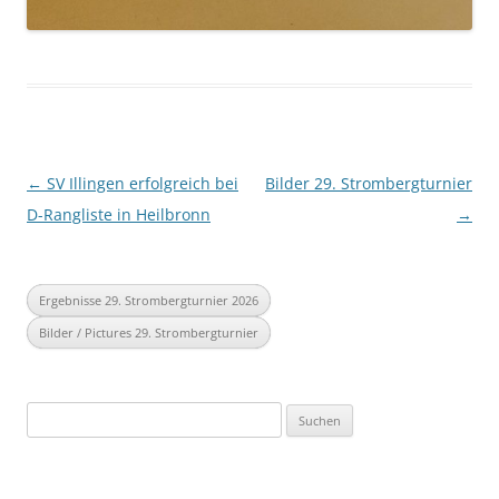
Beitragsnavigation
←
SV Illingen erfolgreich bei
Bilder 29. Strombergturnier
D-Rangliste in Heilbronn
→
Ergebnisse 29. Strombergturnier 2026
Bilder / Pictures 29. Strombergturnier
Suchen
nach: