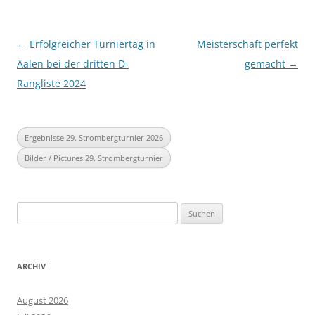
Beitragsnavigation
←
Erfolgreicher Turniertag in
Meisterschaft perfekt
Aalen bei der dritten D-
gemacht
→
Rangliste 2024
Ergebnisse 29. Strombergturnier 2026
Bilder / Pictures 29. Strombergturnier
Suchen
nach:
ARCHIV
August 2026