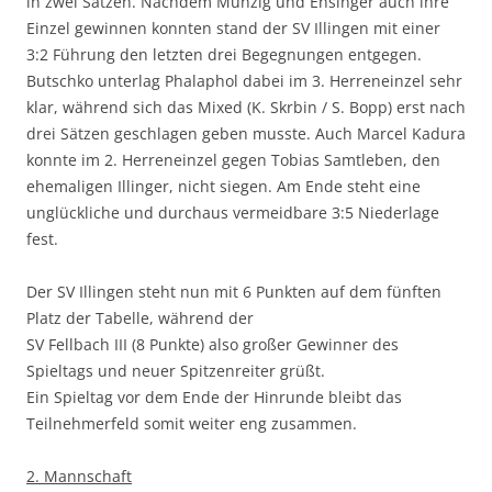
in zwei Sätzen. Nachdem Munzig und Ensinger auch ihre
Einzel gewinnen konnten stand der SV Illingen mit einer
3:2 Führung den letzten drei Begegnungen entgegen.
Butschko unterlag Phalaphol dabei im 3. Herreneinzel sehr
klar, während sich das Mixed (K. Skrbin / S. Bopp) erst nach
drei Sätzen geschlagen geben musste. Auch Marcel Kadura
konnte im 2. Herreneinzel gegen Tobias Samtleben, den
ehemaligen Illinger, nicht siegen. Am Ende steht eine
unglückliche und durchaus vermeidbare 3:5 Niederlage
fest.
Der SV Illingen steht nun mit 6 Punkten auf dem fünften
Platz der Tabelle, während der
SV Fellbach III (8 Punkte) also großer Gewinner des
Spieltags und neuer Spitzenreiter grüßt.
Ein Spieltag vor dem Ende der Hinrunde bleibt das
Teilnehmerfeld somit weiter eng zusammen.
2. Mannschaft