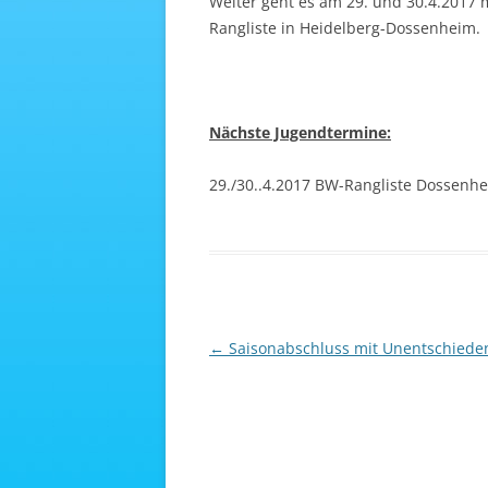
Weiter geht es am 29. und 30.4.2017
Rangliste in Heidelberg-Dossenheim.
Nächste Jugendtermine:
29./30..4.2017 BW-Rangliste Dossenh
Beitragsnavigation
←
Saisonabschluss mit Unentschiede