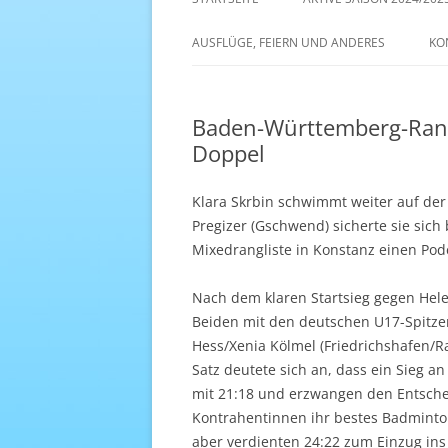
AKTIVE SAISON 2022/23
AUSFLÜGE, FEIERN UND ANDERES
KO
ANTENNE 1 – DREAM TEAM
Baden-Württemberg-Rangl
Doppel
Klara Skrbin schwimmt weiter auf de
Pregizer (Gschwend) sicherte sie sic
Mixedrangliste in Konstanz einen Pode
Nach dem klaren Startsieg gegen Hel
Beiden mit den deutschen U17-Spitze
Hess/Xenia Kölmel (Friedrichshafen/Ra
Satz deutete sich an, dass ein Sieg a
mit 21:18 und erzwangen den Entschei
Kontrahentinnen ihr bestes Badminto
aber verdienten 24:22 zum Einzug ins 