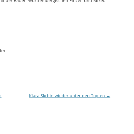
 mit der Baden-Württembergischen Einzel- und Mixed-
eim
n
Klara Skrbin wieder unter den Topten
→