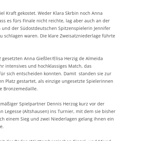
 viel Kraft gekostet. Weder Klara Skrbin noch Anna
ass es fürs Finale nicht reichte, lag aber auch an der
h und der Südostdeutschen Spitzenspielerin Jennifer
u schlagen waren. Die klare Zweisatzniederlage führte
2 gesetzten Anna Gießler/Elisa Herzig de Almeida
ehr intensives und hochklassiges Match, das
 für sich entscheiden konnten. Damit standen sie zur
 Platz gestartet, als einzige ungesetzte Spielerinnen
 Bronzemedaille.
atmäßiger Spielpartner Dennis Herzog kurz vor der
tan Legesse (Altshausen) ins Turnier, mit dem sie bisher
ch einem Sieg und zwei Niederlagen gelang ihnen ein
e.