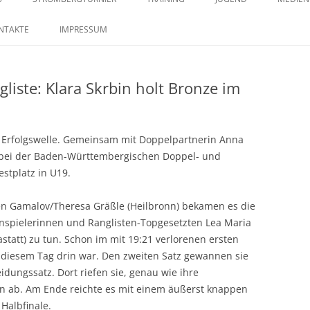
springen
29. STROMBERGTURNIER 2026
SAISON 2023 – MANNSCHAFTEN –
TRAININGSZEITEN
KONTAKTE IM JUGENDB
SAISO
NTAKTE
IMPRESSUM
BILDERSTRECKE
28. STROMBERGTURNIER 2025
iste: Klara Skrbin holt Bronze im
27. STROMBERGTURNIER 2024
26. STROMBERGTURNIER 2023
r Erfolgswelle. Gemeinsam mit Doppelpartnerin Anna
25. STROMBERTURNIER 2022
h bei der Baden-Württembergischen Doppel- und
stplatz in U19.
en Gamalov/Theresa Gräßle (Heilbronn) bekamen es die
nspielerinnen und Ranglisten-Topgesetzten Lea Maria
statt) zu tun. Schon im mit 19:21 verlorenen ersten
n diesem Tag drin war. Den zweiten Satz gewannen sie
dungssatz. Dort riefen sie, genau wie ihre
n ab. Am Ende reichte es mit einem äußerst knappen
Halbfinale.