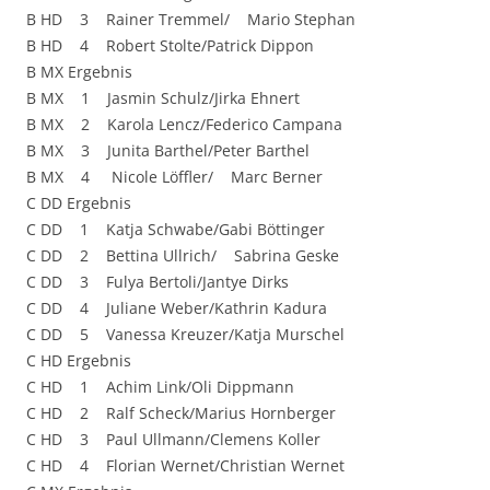
B HD 3 Rainer Tremmel/ Mario Stephan
B HD 4 Robert Stolte/Patrick Dippon
B MX Ergebnis
B MX 1 Jasmin Schulz/Jirka Ehnert
B MX 2 Karola Lencz/Federico Campana
B MX 3 Junita Barthel/Peter Barthel
B MX 4 Nicole Löffler/ Marc Berner
C DD Ergebnis
C DD 1 Katja Schwabe/Gabi Böttinger
C DD 2 Bettina Ullrich/ Sabrina Geske
C DD 3 Fulya Bertoli/Jantye Dirks
C DD 4 Juliane Weber/Kathrin Kadura
C DD 5 Vanessa Kreuzer/Katja Murschel
C HD Ergebnis
C HD 1 Achim Link/Oli Dippmann
C HD 2 Ralf Scheck/Marius Hornberger
C HD 3 Paul Ullmann/Clemens Koller
C HD 4 Florian Wernet/Christian Wernet