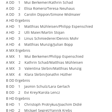
A DD 1 Mui Berkemer/Kathrin Schad
A DD 2 Elisa Romero/Teresa Neuhaus
A DD 3 Carolin Dippon/Simone Widmaier
A HD Ergebnis
A HD 1 Matthias Mühleisen/Philipp Espenschied
A HD 2 Ulli Maier/Martin Stojan
A HD 3 Linus Schmiederer/Dennis Mohr
A HD 4 Matthias Munzig/Julian Bopp
A MX Ergebnis
A MX 1 Mui Berkemer/Philipp Espenschied
A MX 2 Kathrin Schad/Matthias Mühleisen
A MX 3 Valentina Skrbin/Matthias Munzig
A MX 4 Klara Skrbin/Jonathn Hüther
B DD Ergebnis
B DD 1 Jasmin Schulz/Lara Gerlach
B DD 2 Evi Krey/Karola Lencz
B HD Ergebnis
B HD 1 Christoph Protrykus/Joachim Didié
B HD 2 Mickael Segret/Yannik Krebs