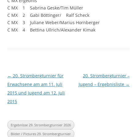
C MX Ergebnis
C MX 1 Sabrina Geske/Tim Müller
C MX 2 Gabi Böttinger/ Ralf Scheck
C MX 3 Juliane Weber/Marius Hornberger
C MX 4 Bettina Ullrich/Alexander Kimak
Beitragsnavigation
←
20. Strombergturnier für
20. Strombergturnier –
Erwachsene am am 11. Juli
Jugend – Ergebnisliste
→
2015 und Jugend am 12. Juli
2015
Ergebnisse 29. Strombergturnier 2026
Bilder / Pictures 29. Strombergturnier