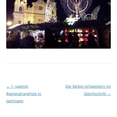
Beitragsnavigation
←
1. Jugend-
Die Skrbin-Schwestern im
Regionalrangliste in
Gleichschritt
→
Gerlingen