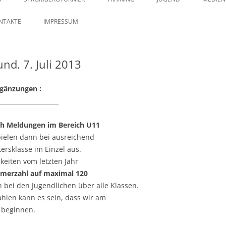
springen
29. STROMBERGTURNIER 2026
SAISON 2023 – MANNSCHAFTEN –
TRAININGSZEITEN
KONTAKTE IM JUGENDB
SAISO
NTAKTE
IMPRESSUM
BILDERSTRECKE
28. STROMBERGTURNIER 2025
nd. 7. Juli 2013
27. STROMBERGTURNIER 2024
26. STROMBERGTURNIER 2023
rgänzungen :
____________________
25. STROMBERTURNIER 2022
h Meldungen im Bereich U11
ielen dann bei ausreichend
ersklasse im Einzel aus.
gkeiten vom letzten Jahr
ehmerzahl auf maximal 120
 bei den Jugendlichen über alle Klassen.
hlen kann es sein, dass wir am
 beginnen.