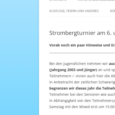
AKTIVE SAISON 2022/23
AUSFLÜGE, FEIERN UND ANDERES
KO
ANTENNE 1 – DREAM TEAM
Strombergturnier am 6. u
Vorab noch ein paar Hinweise und E
__________________________________________
Bei den Jugendlichen nehmen wir
auc
(Jahrgang 2003 und jünger)
an und sp
Teilnehmern / -innen auch hier die Alt
In Anbetracht der zeitlichen Schwieri
begrenzen wir dieses Jahr die Teiln
Teilnehmer bei den Senioren wie auch
In Abhängigkeit von den Teilnehmerza
Samstag mit den Mixed erst um 15:00