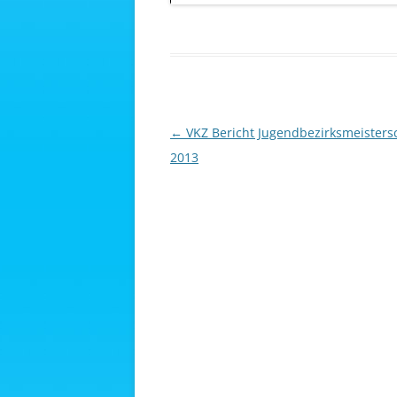
Beitragsnavigation
←
VKZ Bericht Jugendbezirksmeisters
2013