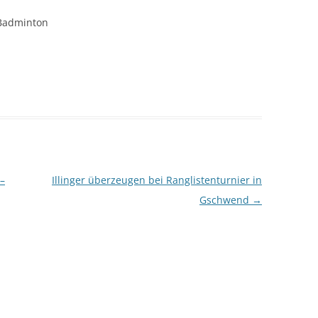
 Badminton
 –
Illinger überzeugen bei Ranglistenturnier in
Gschwend
→