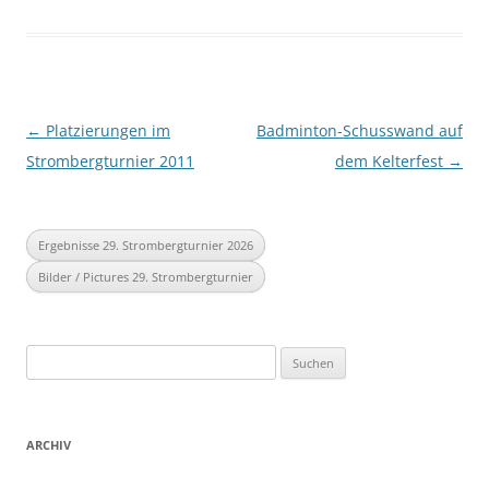
Beitragsnavigation
←
Platzierungen im
Badminton-Schusswand auf
Strombergturnier 2011
dem Kelterfest
→
Ergebnisse 29. Strombergturnier 2026
Bilder / Pictures 29. Strombergturnier
Suchen
nach:
ARCHIV