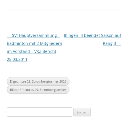
Beitragsnavigation
←
SVI Hauptversammlung –
Illingen III beendet Saison auf
Badminton mit 2 Mitgliedern
Rang 3
→
im Vorstand – VKZ Bericht
25.03.2011
Ergebnisse 29. Strombergturnier 2026
Bilder / Pictures 29. Strombergturnier
Suchen
nach: