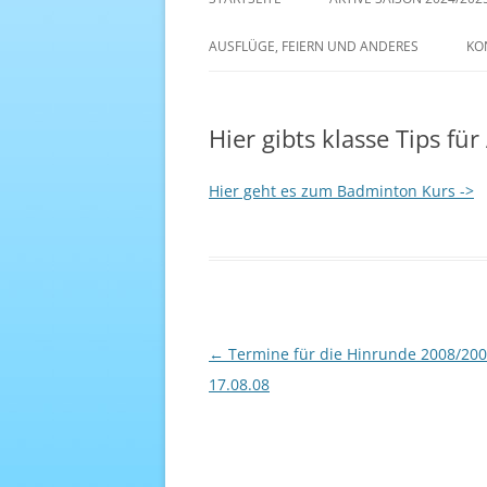
AKTIVE SAISON 2022/23
AUSFLÜGE, FEIERN UND ANDERES
KO
ANTENNE 1 – DREAM TEAM
Hier gibts klasse Tips fü
Hier geht es zum Badminton Kurs ->
Beitragsnavigation
←
Termine für die Hinrunde 2008/200
17.08.08