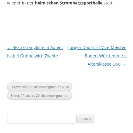
wieder in der
heimischen
Strombergsporthalle
statt.
Beitragsnavigation
←
Bezirksrangliste in Aalen:
Jürgen Daust ist Vize-Meister
Isabel Gubbe wird Zweite
Baden-Württemberg
Altersklasse O60
→
Ergebnisse 29. Strombergturnier 2026
Bilder / Pictures 29. Strombergturnier
Suchen
nach: