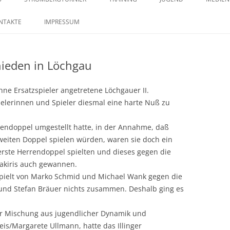
springen
29. STROMBERGTURNIER 2026
SAISON 2023 – MANNSCHAFTEN –
TRAININGSZEITEN
KONTAKTE IM JUGENDB
SAISO
NTAKTE
IMPRESSUM
BILDERSTRECKE
28. STROMBERGTURNIER 2025
chieden in Löchgau
27. STROMBERGTURNIER 2024
26. STROMBERGTURNIER 2023
hne Ersatzspieler angetretene Löchgauer II.
pielerinnen und Spieler diesmal eine harte Nuß zu
25. STROMBERTURNIER 2022
endoppel umgestellt hatte, in der Annahme, daß
eiten Doppel spielen würden, waren sie doch ein
 erste Herrendoppel spielten und dieses gegen die
sakiris auch gewannen.
spielt von Marko Schmid und Michael Wank gegen die
 und Stefan Bräuer nichts zusammen. Deshalb ging es
 Mischung aus jugendlicher Dynamik und
is/Margarete Ullmann, hatte das Illinger