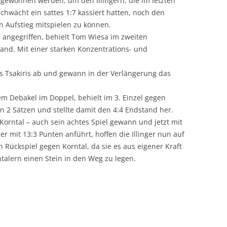
 gewonnen werden, um den Illingern, die im letzten
schwächt ein sattes 1:7 kassiert hatten, noch den
 Aufstieg mitspielen zu können.
h angegriffen, behielt Tom Wiesa im zweiten
hand. Mit einer starken Konzentrations- und
os Tsakiris ab und gewann in der Verlängerung das
m Debakel im Doppel, behielt im 3. Einzel gegen
n 2 Sätzen und stellte damit den 4:4 Endstand her.
Korntal – auch sein achtes Spiel gewann und jetzt mit
ger mit 13:3 Punten anführt, hoffen die Illinger nun auf
 Rückspiel gegen Korntal, da sie es aus eigener Kraft
talern einen Stein in den Weg zu legen.