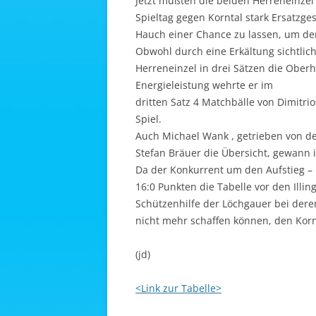
Jetzt mußten die beiden Herreneinzel
Spieltag gegen Korntal stark Ersatzge
Hauch einer Chance zu lassen, um den
Obwohl durch eine Erkältung sichtlic
Herreneinzel in drei Sätzen die Ober
Energieleistung wehrte er im
dritten Satz 4 Matchbälle von Dimitri
Spiel.
Auch Michael Wank , getrieben von de
Stefan Bräuer die Übersicht, gewann i
Da der Konkurrent um den Aufstieg – 
16:0 Punkten die Tabelle vor den Illin
Schützenhilfe der Löchgauer bei deren
nicht mehr schaffen können, den Korn
(jd)
<Link zur Tabelle>