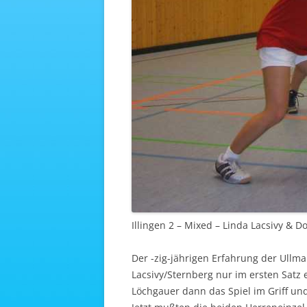
Illingen 2 – Mixed – Linda Lacsivy & 
Der -zig-jährigen Erfahrung der Ullma
Lacsivy/Sternberg nur im ersten Satz 
Löchgauer dann das Spiel im Griff un