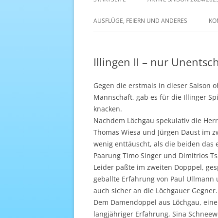
AKTIVE SAISON 2022/23
AUSFLÜGE, FEIERN UND ANDERES
KO
ANTENNE 1 – DREAM TEAM
Illingen II – nur Unents
Gegen die erstmals in dieser Saison o
Mannschaft, gab es für die Illinger S
knacken.
Nachdem Löchgau spekulativ die Herr
Thomas Wiesa und Jürgen Daust im zw
wenig enttäuscht, als die beiden das
Paarung Timo Singer und Dimitrios T
Leider paßte im zweiten Dopppel, ge
geballte Erfahrung von Paul Ullmann
auch sicher an die Löchgauer Gegner.
Dem Damendoppel aus Löchgau, einer
langjähriger Erfahrung, Sina Schneewe