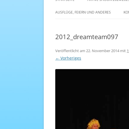
AKTIVE SAISON 2022/23
AUSFLÜGE, FEIERN UND ANDERES
KO
ANTENNE 1 – DREAM TEAM
2012_dreamteam097
Veröffentlicht am
22. November 2014
mit
1
← Vorheriges