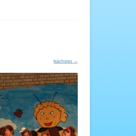
EREICH
NHEFT
Nächstes →