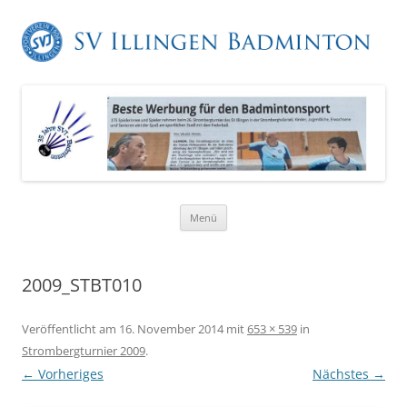
Zum
Menü
Inhalt
springen
2009_STBT010
Veröffentlicht am
16. November 2014
mit
653 × 539
in
Strombergturnier 2009
.
← Vorheriges
Nächstes →