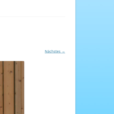
EREICH
NHEFT
Nächstes →