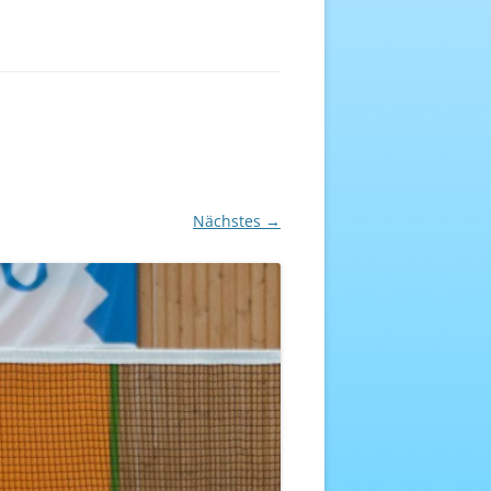
EREICH
NHEFT
Nächstes →