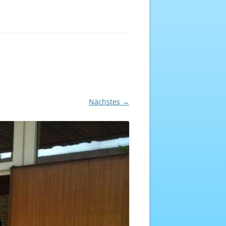
EREICH
NHEFT
Nächstes →