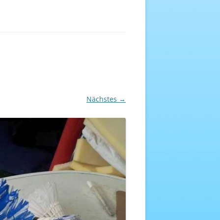
EREICH
NHEFT
Nächstes →